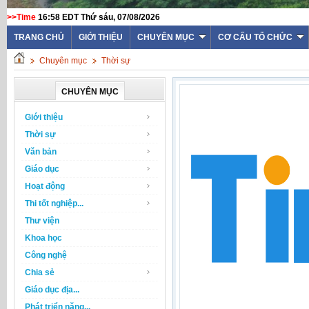
>>Time
16:58 EDT Thứ sáu, 07/08/2026
TRANG CHỦ
GIỚI THIỆU
CHUYÊN MỤC
CƠ CẤU TỔ CHỨC
Chuyên mục
Thời sự
CHUYÊN MỤC
Giới thiệu
Thời sự
Văn bản
Giáo dục
Hoạt động
Thi tốt nghiệp...
Thư viện
Khoa học
Công nghệ
Chia sẻ
Giáo dục địa...
Phát triển năng...