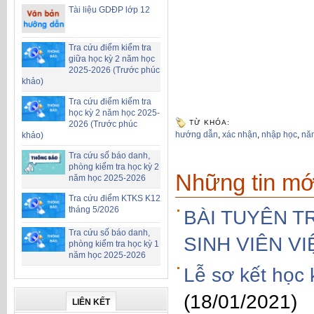
Tài liệu GDĐP lớp 12
Tra cứu điểm kiểm tra
giữa học kỳ 2 năm học
2025-2026 (Trước phúc
khảo)
Tra cứu điểm kiểm tra
học kỳ 2 năm học 2025-
TỪ KHÓA:
2026 (Trước phúc
hướng dẫn
,
xác nhận
,
nhập học
,
nă
khảo)
Tra cứu số báo danh,
phòng kiểm tra học kỳ 2
Những tin mớ
năm học 2025-2026
Tra cứu điểm KTKS K12
tháng 5/2026
BÀI TUYÊN T
Tra cứu số báo danh,
SINH VIÊN V
phòng kiểm tra học kỳ 1
năm học 2025-2026
Lễ sơ kết học
(18/01/2021)
LIÊN KẾT