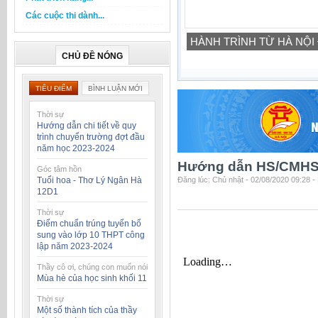
Các cuộc thi dành...
HÀNH TRÌNH TỪ HÀ NỘI
CHỦ ĐỀ NÓNG
TIÊU ĐIỂM
BÌNH LUẬN MỚI
Thời sự
Hướng dẫn chi tiết về quy
trình chuyển trường đợt đầu
năm học 2023-2024
Hướng dẫn HS/CMHS 
Góc tâm hồn
Tuổi hoa - Thơ Lý Ngân Hà
Đăng lúc: Chủ nhật - 02/08/2020 09:28 
12D1
Thời sự
Điểm chuẩn trúng tuyển bổ
sung vào lớp 10 THPT công
lập năm 2023-2024
Thầy cô ơi, chúng con muốn nói
Mùa hè của học sinh khối 11
Thời sự
Một số thành tích của thầy