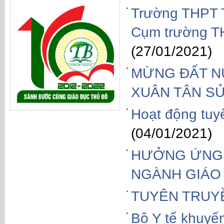
Trường THPT T
Cụm trường T
(27/01/2021)
MỪNG ĐẤT N
XUÂN TÂN SỬ
Hoạt động tuy
(04/01/2021)
HƯỞNG ỨNG 
NGÀNH GIÁO 
TUYÊN TRUY
Bộ Y tế khuyế