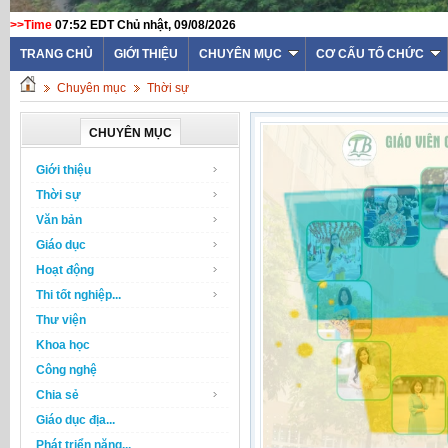
>>Time
07:52 EDT Chủ nhật, 09/08/2026
TRANG CHỦ
GIỚI THIỆU
CHUYÊN MỤC
CƠ CẤU TỔ CHỨC
Chuyên mục
Thời sự
CHUYÊN MỤC
Giới thiệu
Thời sự
Văn bản
Giáo dục
Hoạt động
Thi tốt nghiệp...
Thư viện
Khoa học
Công nghệ
Chia sẻ
Giáo dục địa...
Phát triển năng...