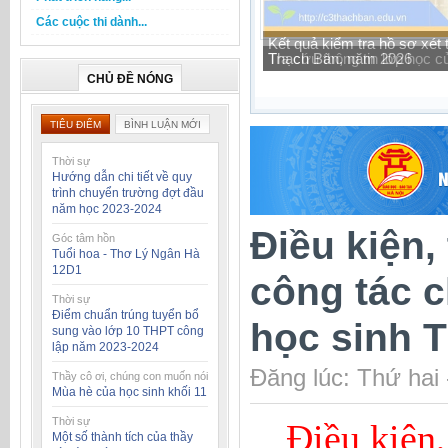
Các cuộc thi dành...
Tra cứu thông tin lớp học 
CHỦ ĐỀ NÓNG
TIÊU ĐIỂM
BÌNH LUẬN MỚI
Thời sự
Hướng dẫn chi tiết về quy
trình chuyển trường đợt đầu
năm học 2023-2024
Điều kiện, 
Góc tâm hồn
Tuổi hoa - Thơ Lý Ngân Hà
12D1
công tác 
Thời sự
Điểm chuẩn trúng tuyển bổ
học sinh 
sung vào lớp 10 THPT công
lập năm 2023-2024
Đăng lúc: Thứ hai
Thầy cô ơi, chúng con muốn nói
Mùa hè của học sinh khối 11
Thời sự
Điều kiện,
Một số thành tích của thầy