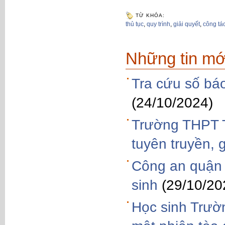
TỪ KHÓA:
thủ tục
,
quy trình
,
giải quyết
,
công tá
Những tin mớ
Tra cứu số bá
(24/10/2024)
Trường THPT T
tuyên truyền, 
Công an quận 
sinh
(29/10/20
Học sinh Trườ