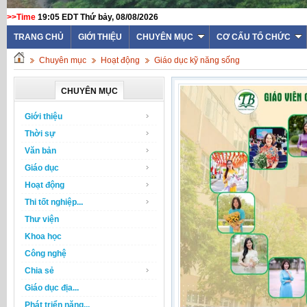
>>Time
19:05 EDT Thứ bảy, 08/08/2026
TRANG CHỦ
GIỚI THIỆU
CHUYÊN MỤC
CƠ CẤU TỔ CHỨC
Chuyên mục
Hoạt động
Giáo dục kỹ năng sống
CHUYÊN MỤC
Giới thiệu
Thời sự
Văn bản
Giáo dục
Hoạt động
Thi tốt nghiệp...
Thư viện
Khoa học
Công nghệ
Chia sẻ
Giáo dục địa...
Phát triển năng...