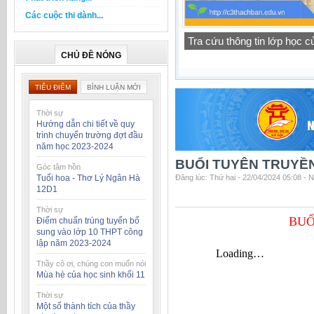
Các cuộc thi dành...
Tra cứu thông tin lớp học 
CHỦ ĐỀ NÓNG
TIÊU ĐIỂM
BÌNH LUẬN MỚI
Thời sự
Hướng dẫn chi tiết về quy
trình chuyển trường đợt đầu
năm học 2023-2024
BUỔI TUYÊN TRUYỀN
Góc tâm hồn
Tuổi hoa - Thơ Lý Ngân Hà
Đăng lúc: Thứ hai - 22/04/2024 05:08 - 
12D1
Thời sự
BUỔ
Điểm chuẩn trúng tuyển bổ
sung vào lớp 10 THPT công
lập năm 2023-2024
Thầy cô ơi, chúng con muốn nói
Mùa hè của học sinh khối 11
Thời sự
Một số thành tích của thầy