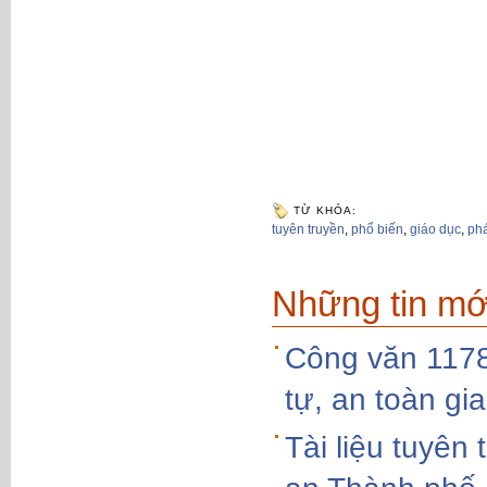
TỪ KHÓA:
tuyên truyền
,
phổ biến
,
giáo dục
,
phá
Những tin mớ
Công văn 11789
tự, an toàn gi
Tài liệu tuyên