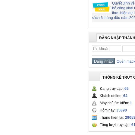
Quyết định về
bố công khai 
thực hiện dự 
sách 6 tháng đầu năm 20
ĐĂNG NHẬP THÀNH
Quên mật 
THỐNG KÊ TRUY 
Đang truy cập:
65
Khách online:
64
Máy chủ tìm kiếm:
1
Hôm nay:
35890
Tháng hiện tại:
2905
Tổng lượt truy cập:
6