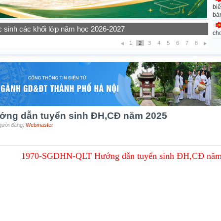
biể
bà
rường THPT Thạch Bàn thực hiện các hoạt động giáo dục năm
ch
1
2
3
4
5
6
7
8
ng dẫn tuyển sinh ĐH,CĐ năm 2025
Người đăng:
Webmaster
1970-SGDHN-QLT Hướng dẫn tuyển sinh ĐH,CĐ năm