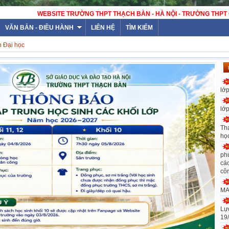
H BÀN - HÀ NỘI - TRƯỜNG THPT CÔNG LẬP ĐẠT CHUẨN QUỐC GIA
VĂN BẢN - ĐIỀU HÀNH
LIÊN HỆ
TÌM KIẾM
h Đại học
lớ
lớ
Th
họ
ph
các
cô
MA
Lự
19