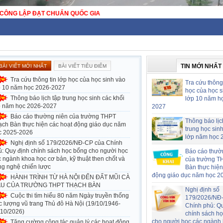
TIN MỚI NHẤT
BÀI VIẾT MỚI NHẤT
BÀI VIẾT TIÊU ĐIỂM
Tra cứu thông tin lớp học của học sinh vào
Tra cứu thông 
p 10 năm học 2026-2027
học của học s
Thông báo lịch tập trung học sinh các khối
lớp 10 năm h
p năm học 2026-2027
2027
Báo cáo thường niên của trường THPT
Thông báo lịc
ạch Bàn thực hiện các hoạt động giáo dục năm
trung học sin
c 2025-2026
lớp năm học 
Nghị định số 179/2026/NĐ-CP của Chính
ủ: Quy định chính sách học bổng cho người học
Báo cáo thườ
 ngành khoa học cơ bản, kỹ thuật then chốt và
của trường T
ng nghệ chiến lược
Bàn thực hiện
động giáo dục năm học 2
HÀNH TRÌNH TỪ HÀ NỘI ĐẾN ĐẤT MŨI CÀ
U CỦA TRƯỜNG THPT THẠCH BÀN
Nghị định số
Cuộc thi tìm hiểu 80 năm Ngày truyền thống
179/2026/NĐ
c lượng vũ trang Thủ đô Hà Nội (19/10/1946-
Chính phủ: Q
/10/2026)
chính sách h
cho người học các ngành
Tăng cường công tác quản lý các hoạt động