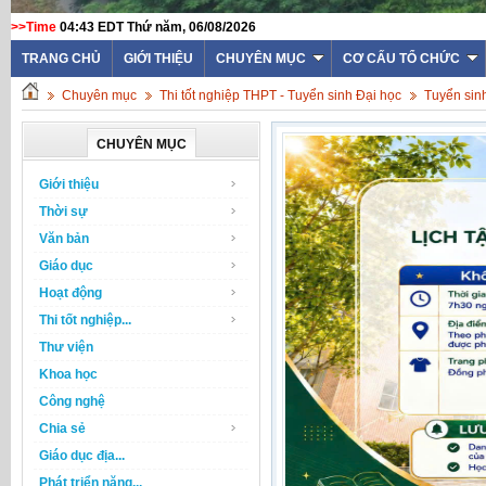
>>Time
04:43 EDT Thứ năm, 06/08/2026
WEBSITE TRƯỜNG THPT THẠC
TRANG CHỦ
GIỚI THIỆU
CHUYÊN MỤC
CƠ CẤU TỔ CHỨC
Chuyên mục
Thi tốt nghiệp THPT - Tuyển sinh Đại học
Tuyển sin
CHUYÊN MỤC
Giới thiệu
Thời sự
Văn bản
Giáo dục
Hoạt động
Thi tốt nghiệp...
Thư viện
Khoa học
Công nghệ
Chia sẻ
Giáo dục địa...
Phát triển năng...