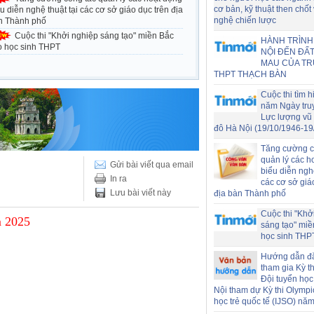
cơ bản, kỹ thuật then chốt
u diễn nghệ thuật tại các cơ sở giáo dục trên địa
nghệ chiến lược
n Thành phố
Cuộc thi "Khởi nghiệp sáng tạo" miền Bắc
HÀNH TRÌNH
o học sinh THPT
NỘI ĐẾN ĐẤT
MAU CỦA T
THPT THẠCH BÀN
Cuộc thi tìm h
năm Ngày tru
Lực lượng vũ 
đô Hà Nội (19/10/1946-19
Tăng cường c
quản lý các h
Gửi bài viết qua email
biểu diễn nghệ
In ra
các cơ sở giá
Lưu bài viết này
địa bàn Thành phố
Cuộc thi "Khở
 2025
sáng tạo" miề
học sinh THP
Hướng dẫn đ
tham gia Kỳ t
Đội tuyển học
Nội tham dự Kỳ thi Olymp
học trẻ quốc tế (IJSO) nă