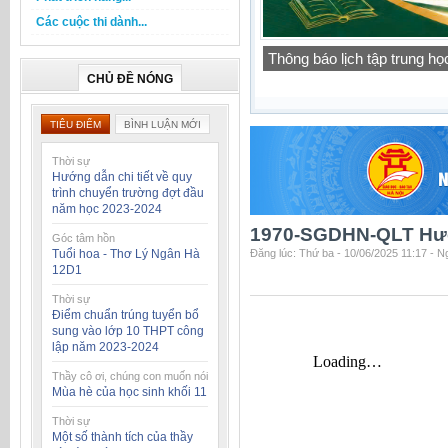
Các cuộc thi dành...
Báo cáo thường niên của t
học 2025-2026
CHỦ ĐỀ NÓNG
TIÊU ĐIỂM
BÌNH LUẬN MỚI
Thời sự
Hướng dẫn chi tiết về quy
trình chuyển trường đợt đầu
năm học 2023-2024
1970-SGDHN-QLT Hướ
Góc tâm hồn
Tuổi hoa - Thơ Lý Ngân Hà
Đăng lúc: Thứ ba - 10/06/2025 11:17 - 
12D1
Thời sự
Điểm chuẩn trúng tuyển bổ
sung vào lớp 10 THPT công
lập năm 2023-2024
Thầy cô ơi, chúng con muốn nói
Mùa hè của học sinh khối 11
Thời sự
Một số thành tích của thầy