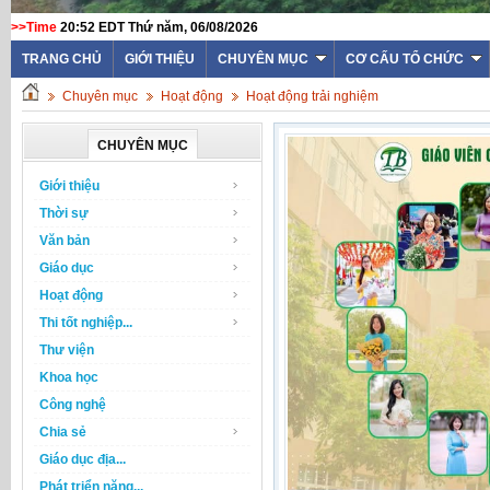
>>Time
20:52 EDT Thứ năm, 06/08/2026
TRANG CHỦ
GIỚI THIỆU
CHUYÊN MỤC
CƠ CẤU TỔ CHỨC
Chuyên mục
Hoạt động
Hoạt động trải nghiệm
CHUYÊN MỤC
Giới thiệu
Thời sự
Văn bản
Giáo dục
Hoạt động
Thi tốt nghiệp...
Thư viện
Khoa học
Công nghệ
Chia sẻ
Giáo dục địa...
Phát triển năng...