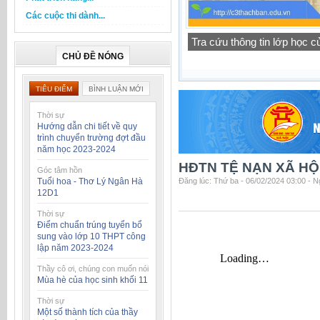
Các cuộc thi dành...
Thông báo lịch tập trung h
CHỦ ĐỀ NÓNG
TIÊU ĐIỂM
BÌNH LUẬN MỚI
Thời sự
Hướng dẫn chi tiết về quy
trình chuyển trường đợt đầu
năm học 2023-2024
HĐTN TỆ NẠN XÃ HỘI
Góc tâm hồn
Tuổi hoa - Thơ Lý Ngân Hà
Đăng lúc: Thứ ba - 06/02/2024 03:00 - 
12D1
Thời sự
Điểm chuẩn trúng tuyển bổ
sung vào lớp 10 THPT công
lập năm 2023-2024
Thầy cô ơi, chúng con muốn nói
Mùa hè của học sinh khối 11
Thời sự
Một số thành tích của thầy