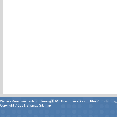
Website được vận hành bởi Trường THPT Thạch Bàn - Địa chỉ: Phố Vũ Đình Tụng
Copyright ©
2014
.
Sitemap
Sitemap