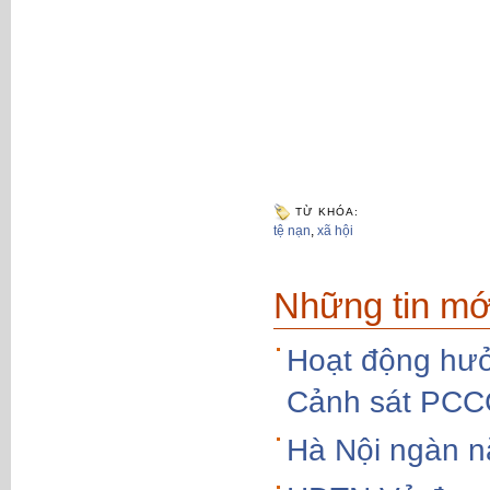
TỪ KHÓA:
tệ nạn
,
xã hội
Những tin mớ
Hoạt động hưở
Cảnh sát PC
Hà Nội ngàn n