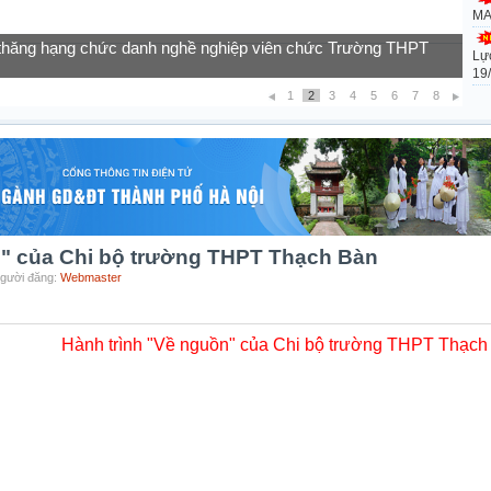
MA
Lự
của học sinh vào lớp 10 năm học 2026-2027
19
1
2
3
4
5
6
7
8
n" của Chi bộ trường THPT Thạch Bàn
Người đăng:
Webmaster
Hành trình "Về nguồn" của Chi bộ trường THPT Thạch