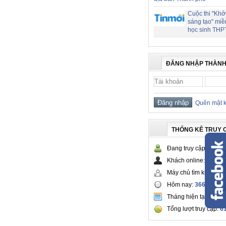
Cuộc thi "Khở
sáng tạo" miề
học sinh THP
ĐĂNG NHẬP THÀNH
Quên mật 
THỐNG KÊ TRUY 
Đang truy cập:
142
Khách online:
130
Máy chủ tìm kiếm:
12
Hôm nay:
36667
Tháng hiện tại:
3485
Tổng lượt truy cập:
6