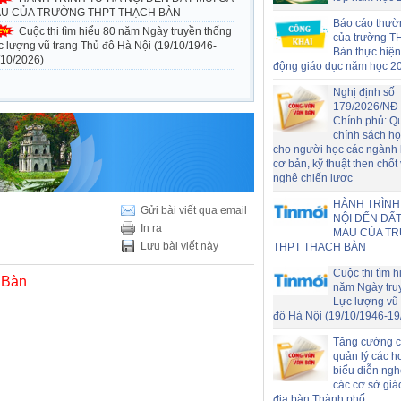
U CỦA TRƯỜNG THPT THẠCH BÀN
Báo cáo thườ
Cuộc thi tìm hiểu 80 năm Ngày truyền thống
của trường T
c lượng vũ trang Thủ đô Hà Nội (19/10/1946-
Bàn thực hiện
/10/2026)
động giáo dục năm học 2
Nghị định số
179/2026/NĐ
Chính phủ: Q
chính sách h
cho người học các ngành
cơ bản, kỹ thuật then chốt
nghệ chiến lược
HÀNH TRÌNH
Gửi bài viết qua email
NỘI ĐẾN ĐẤT
In ra
MAU CỦA T
Lưu bài viết này
THPT THẠCH BÀN
Cuộc thi tìm h
 Bàn
năm Ngày tru
Lực lượng vũ 
đô Hà Nội (19/10/1946-19
Tăng cường c
quản lý các h
biểu diễn nghệ
các cơ sở giá
địa bàn Thành phố