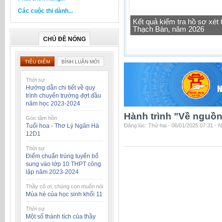
Các cuộc thi dành...
Tra cứu thông tin lớp học 
CHỦ ĐỀ NÓNG
TIÊU ĐIỂM
BÌNH LUẬN MỚI
Thời sự
Hướng dẫn chi tiết về quy
trình chuyển trường đợt đầu
năm học 2023-2024
Hành trình "Về nguồ
Góc tâm hồn
Tuổi hoa - Thơ Lý Ngân Hà
Đăng lúc: Thứ hai - 06/01/2025 07:31 - 
12D1
Thời sự
Điểm chuẩn trúng tuyển bổ
sung vào lớp 10 THPT công
lập năm 2023-2024
Thầy cô ơi, chúng con muốn nói
Mùa hè của học sinh khối 11
Thời sự
Một số thành tích của thầy