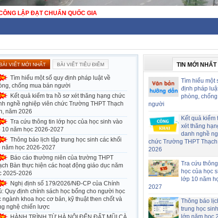
TIN MỚI NHẤT
BÀI VIẾT MỚI NHẤT
BÀI VIẾT TIÊU ĐIỂM
Tìm hiểu một số quy định pháp luật về
Tìm hiểu một 
òng, chống mua bán người
định pháp luậ
Kết quả kiểm tra hồ sơ xét thăng hạng chức
phòng, chống
nh nghề nghiệp viên chức Trường THPT Thạch
người
n, năm 2026
Kết quả kiểm 
Tra cứu thông tin lớp học của học sinh vào
xét thăng hạn
p 10 năm học 2026-2027
danh nghề ng
Thông báo lịch tập trung học sinh các khối
chức Trường THPT Thạch
p năm học 2026-2027
2026
Báo cáo thường niên của trường THPT
Tra cứu thông 
ạch Bàn thực hiện các hoạt động giáo dục năm
học của học s
c 2025-2026
lớp 10 năm h
Nghị định số 179/2026/NĐ-CP của Chính
2027
ủ: Quy định chính sách học bổng cho người học
 ngành khoa học cơ bản, kỹ thuật then chốt và
Thông báo lịc
ng nghệ chiến lược
trung học sin
lớp năm học 
HÀNH TRÌNH TỪ HÀ NỘI ĐẾN ĐẤT MŨI CÀ