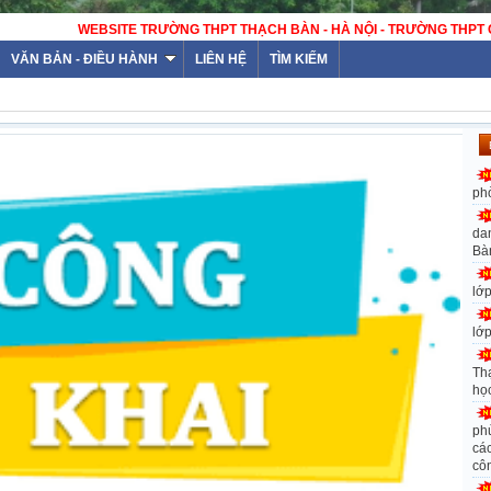
HẠCH BÀN - HÀ NỘI - TRƯỜNG THPT CÔNG LẬP ĐẠT CHUẨN QUỐC GIA
VĂN BẢN - ĐIỀU HÀNH
LIÊN HỆ
TÌM KIẾM
ph
da
Bà
lớ
lớ
Th
họ
ph
các
cô