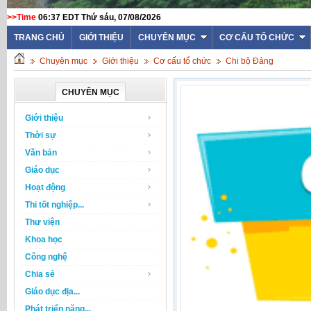
>>Time
06:37 EDT Thứ sáu, 07/08/2026
WEBSITE TRƯỜNG THPT T
TRANG CHỦ
GIỚI THIỆU
CHUYÊN MỤC
CƠ CẤU TỔ CHỨC
Chuyên mục
Giới thiệu
Cơ cấu tổ chức
Chi bộ Đảng
CHUYÊN MỤC
Giới thiệu
Thời sự
Văn bản
Giáo dục
Hoạt động
Thi tốt nghiệp...
Thư viện
Khoa học
Công nghệ
Chia sẻ
Giáo dục địa...
Phát triển năng...