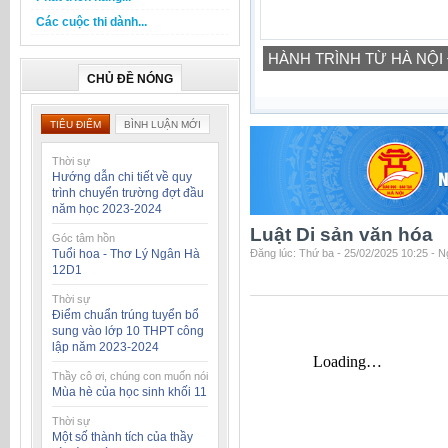
Các cuộc thi dành...
Cuộc thi tìm hiểu 80 năm N
19/10/2026)
CHỦ ĐỀ NÓNG
TIÊU ĐIỂM
BÌNH LUẬN MỚI
Thời sự
Hướng dẫn chi tiết về quy
trình chuyển trường đợt đầu
năm học 2023-2024
Luật Di sản văn hóa
Góc tâm hồn
Tuổi hoa - Thơ Lý Ngân Hà
Đăng lúc: Thứ ba - 25/02/2025 10:25 - 
12D1
Thời sự
Điểm chuẩn trúng tuyển bổ
sung vào lớp 10 THPT công
lập năm 2023-2024
Thầy cô ơi, chúng con muốn nói
Mùa hè của học sinh khối 11
Thời sự
Một số thành tích của thầy