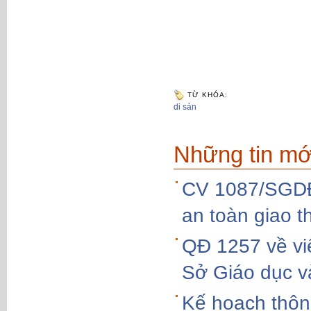
TỪ KHÓA:
di sản
Những tin mớ
CV 1087/SGDĐ
an toàn giao t
QĐ 1257 về vi
Sở Giáo dục v
Kế hoạch thông