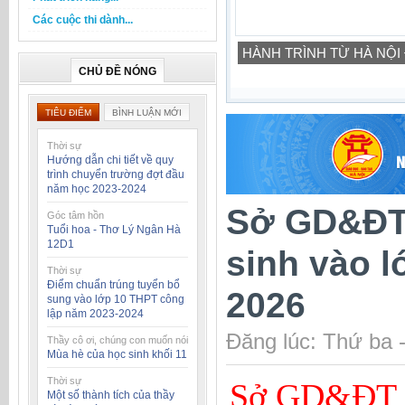
Các cuộc thi dành...
HÀNH TRÌNH TỪ HÀ NỘI
CHỦ ĐỀ NÓNG
TIÊU ĐIỂM
BÌNH LUẬN MỚI
Thời sự
Hướng dẫn chi tiết về quy
trình chuyển trường đợt đầu
năm học 2023-2024
Sở GD&ĐT 
Góc tâm hồn
Tuổi hoa - Thơ Lý Ngân Hà
12D1
sinh vào 
Thời sự
Điểm chuẩn trúng tuyển bổ
2026
sung vào lớp 10 THPT công
lập năm 2023-2024
Đăng lúc: Thứ ba 
Thầy cô ơi, chúng con muốn nói
Mùa hè của học sinh khối 11
Thời sự
Sở GD&ĐT H
Một số thành tích của thầy