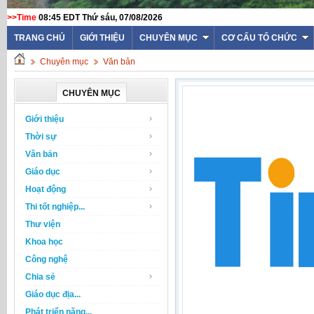
>>Time
08:45 EDT Thứ sáu, 07/08/2026
TRANG CHỦ
GIỚI THIỆU
CHUYÊN MỤC
CƠ CẤU TỔ CHỨC
Chuyên mục
Văn bản
CHUYÊN MỤC
Giới thiệu
Thời sự
Văn bản
Giáo dục
Hoạt động
Thi tốt nghiệp...
Thư viện
Khoa học
Công nghệ
Chia sẻ
Giáo dục địa...
Phát triển năng...