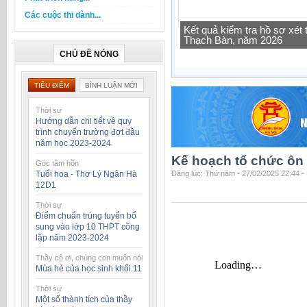
Các cuộc thi dành...
Tra cứu thông tin lớp học 
CHỦ ĐỀ NÓNG
TIÊU ĐIỂM
BÌNH LUẬN MỚI
Thời sự
Hướng dẫn chi tiết về quy
trình chuyển trường đợt đầu
năm học 2023-2024
Kế hoạch tổ chức ôn 
Góc tâm hồn
Tuổi hoa - Thơ Lý Ngân Hà
Đăng lúc: Thứ năm - 27/02/2025 22:44 -
12D1
Thời sự
Điểm chuẩn trúng tuyển bổ
sung vào lớp 10 THPT công
lập năm 2023-2024
Thầy cô ơi, chúng con muốn nói
Mùa hè của học sinh khối 11
Thời sự
Một số thành tích của thầy