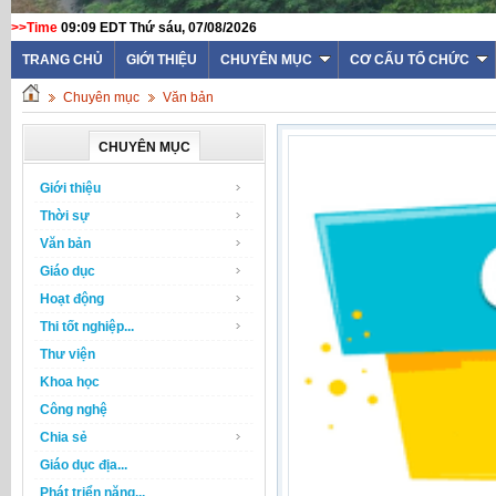
>>Time
09:09 EDT Thứ sáu, 07/08/2026
TRANG CHỦ
GIỚI THIỆU
CHUYÊN MỤC
CƠ CẤU TỔ CHỨC
Chuyên mục
Văn bản
CHUYÊN MỤC
Giới thiệu
Thời sự
Văn bản
Giáo dục
Hoạt động
Thi tốt nghiệp...
Thư viện
Khoa học
Công nghệ
Chia sẻ
Giáo dục địa...
Phát triển năng...