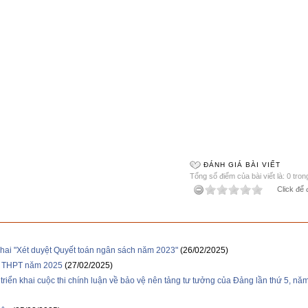
ĐÁNH GIÁ BÀI VIẾT
Tổng số điểm của bài viết là: 0 tron
Click để 
khai "Xét duyệt Quyết toán ngân sách năm 2023"
(26/02/2025)
ệp THPT năm 2025
(27/02/2025)
riển khai cuộc thi chính luận về bảo vệ nên tảng tư tưởng của Đảng lần thứ 5, nă