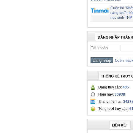
Cuộc thi "Khở
sáng tạo" miề
học sinh THP
ĐĂNG NHẬP THÀNH
Quên mật 
THỐNG KÊ TRUY 
Đang truy cập:
405
Hôm nay:
30938
Tháng hiện tại:
3427
Tổng lượt truy cập:
6
LIÊN KẾT