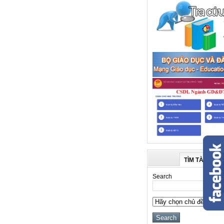
TÌM TÀI LIỆU
Search