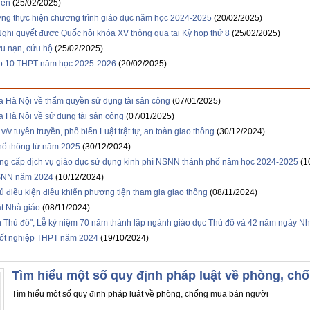
iên
(25/02/2025)
ờng thực hiện chương trình giáo dục năm học 2024-2025
(20/02/2025)
Nghị quyết được Quốc hội khóa XV thông qua tại Kỳ họp thứ 8
(25/02/2025)
ứu nạn, cứu hộ
(25/02/2025)
lớp 10 THPT năm học 2025-2026
(20/02/2025)
Hà Nội về thẩm quyền sử dụng tài sản công
(07/01/2025)
Hà Nội về sử dụng tài sản công
(07/01/2025)
v tuyên truyền, phổ biến Luật trật tự, an toàn giao thông
(30/12/2024)
phổ thông từ năm 2025
(30/12/2024)
ung cấp dịch vụ giáo dục sử dụng kinh phí NSNN thành phố năm học 2024-2025
(1
NSNN năm 2024
(10/12/2024)
 điều kiện điều khiển phương tiện tham gia giao thông
(08/11/2024)
ật Nhà giáo
(08/11/2024)
h Thủ đô"; Lễ kỷ niệm 70 năm thành lập ngành giáo dục Thủ đô và 42 năm ngày Nh
 tốt nghiệp THPT năm 2024
(19/10/2024)
Tìm hiểu một số quy định pháp luật về phòng, c
Tìm hiểu một số quy định pháp luật về phòng, chống mua bán người