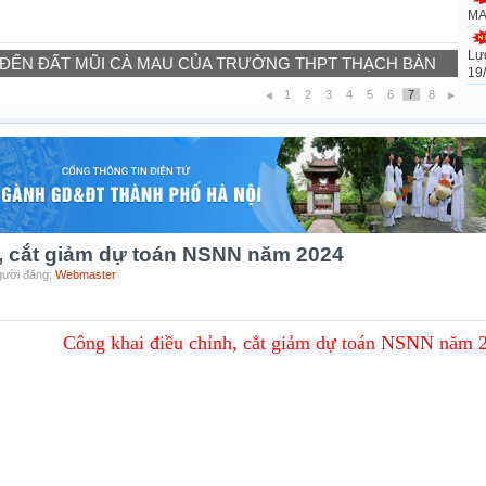
MA
Lự
 ĐẾN ĐẤT MŨI CÀ MAU CỦA TRƯỜNG THPT THẠCH BÀN
19
1
2
3
4
5
6
7
8
h, cắt giảm dự toán NSNN năm 2024
Người đăng:
Webmaster
Công khai điều chỉnh, cắt giảm dự toán NSNN năm 