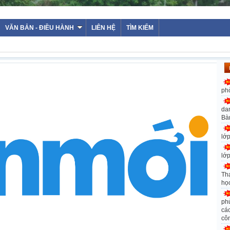
VĂN BẢN - ĐIỀU HÀNH
LIÊN HỆ
TÌM KIẾM
ph
da
Bà
lớ
lớ
Th
họ
ph
các
cô