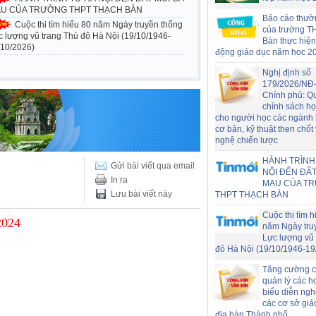
U CỦA TRƯỜNG THPT THẠCH BÀN
Báo cáo thườ
Cuộc thi tìm hiểu 80 năm Ngày truyền thống
của trường T
c lượng vũ trang Thủ đô Hà Nội (19/10/1946-
Bàn thực hiện
/10/2026)
động giáo dục năm học 2
Nghị định số
179/2026/NĐ
Chính phủ: Q
chính sách h
cho người học các ngành
cơ bản, kỹ thuật then chốt
nghệ chiến lược
HÀNH TRÌNH
Gửi bài viết qua email
NỘI ĐẾN ĐẤT
In ra
MAU CỦA T
Lưu bài viết này
THPT THẠCH BÀN
Cuộc thi tìm h
2024
năm Ngày tru
Lực lượng vũ 
đô Hà Nội (19/10/1946-19
Tăng cường c
quản lý các h
biểu diễn nghệ
các cơ sở giá
địa bàn Thành phố