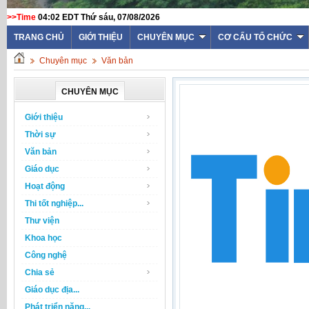
>>Time
04:02 EDT Thứ sáu, 07/08/2026
TRANG CHỦ
GIỚI THIỆU
CHUYÊN MỤC
CƠ CẤU TỔ CHỨC
Chuyên mục
Văn bản
CHUYÊN MỤC
Giới thiệu
Thời sự
Văn bản
Giáo dục
Hoạt động
Thi tốt nghiệp...
Thư viện
Khoa học
Công nghệ
Chia sẻ
Giáo dục địa...
Phát triển năng...