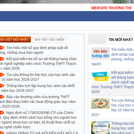
WEBSITE TRƯỜNG THPT THẠCH BÀN - HÀ NỘI - TRƯ
TIN MỚI NHẤT
BÀI VIẾT MỚI NHẤT
BÀI VIẾT TIÊU ĐIỂM
Tìm hiểu một số quy định pháp luật về
Tìm hiểu một 
òng, chống mua bán người
định pháp luậ
Kết quả kiểm tra hồ sơ xét thăng hạng chức
phòng, chống
nh nghề nghiệp viên chức Trường THPT Thạch
người
n, năm 2026
Kết quả kiểm 
Tra cứu thông tin lớp học của học sinh vào
xét thăng hạn
p 10 năm học 2026-2027
danh nghề ng
Thông báo lịch tập trung học sinh các khối
chức Trường THPT Thạch
p năm học 2026-2027
2026
Báo cáo thường niên của trường THPT
Tra cứu thông 
ạch Bàn thực hiện các hoạt động giáo dục năm
học của học s
c 2025-2026
lớp 10 năm h
Nghị định số 179/2026/NĐ-CP của Chính
2027
ủ: Quy định chính sách học bổng cho người học
 ngành khoa học cơ bản, kỹ thuật then chốt và
Thông báo lịc
ng nghệ chiến lược
trung học sin
lớp năm học 
HÀNH TRÌNH TỪ HÀ NỘI ĐẾN ĐẤT MŨI CÀ