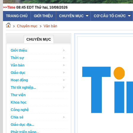
>>Time
08:45 EDT Thứ hai, 10/08/2026
TRANG CHỦ
GIỚI THIỆU
CHUYÊN MỤC
CƠ CẤU TỔ CHỨC
Chuyên mục
Văn bản
CHUYÊN MỤC
Giới thiệu
Thời sự
Văn bản
Giáo dục
Hoạt động
Thi tốt nghiệp...
Thư viện
Khoa học
Công nghệ
Chia sẻ
Giáo dục địa...
Phát triển năng...