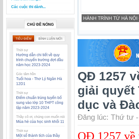
Các cuộc thi dành...
HÀNH TRÌNH TỪ HÀ NỘI
CHỦ ĐỀ NÓNG
TIÊU ĐIỂM
BÌNH LUẬN MỚI
Thời sự
Hướng dẫn chi tiết về quy
trình chuyển trường đợt đầu
năm học 2023-2024
QĐ 1257 v
Góc tâm hồn
Tuổi hoa - Thơ Lý Ngân Hà
12D1
giải quyế
Thời sự
Điểm chuẩn trúng tuyển bổ
dục và Đào
sung vào lớp 10 THPT công
lập năm 2023-2024
Đăng lúc: Thứ tư 
Thầy cô ơi, chúng con muốn nói
Mùa hè của học sinh khối 11
Thời sự
QĐ 1257 về 
Một số thành tích của thầy