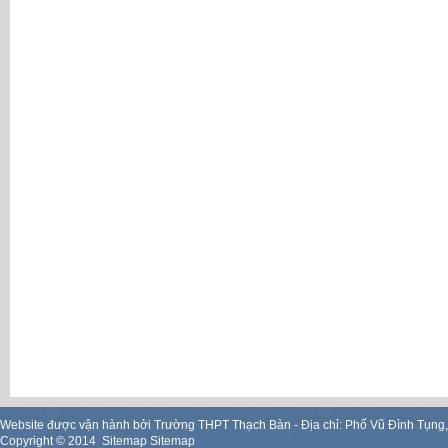
Website được vận hành bởi Trường THPT Thạch Bàn - Địa chỉ: Phố Vũ Đình Tụng
Copyright ©
2014
.
Sitemap
Sitemap