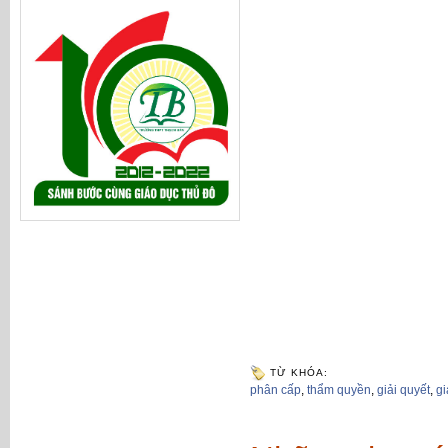
TỪ KHÓA:
phân cấp
,
thẩm quyền
,
giải quyết
,
g