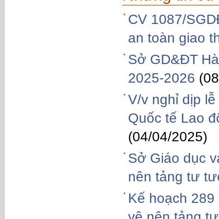
CV 1087/SGDĐ
an toàn giao t
Sở GD&ĐT Hà 
2025-2026
(08
V/v nghỉ dịp l
Quốc tế Lao đ
(04/04/2025)
Sở Giáo dục và
nên tảng tư t
Kế hoạch 289 Q
vệ nên tảng t