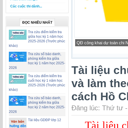
Các cuộc thi dành...
ĐỌC NHIỀU NHẤT
Tra cứu điểm kiểm tra
giữa học kỳ 1 năm học
2025-2026 (Trước phúc
QĐ công khai dự toán chi
khảo)
Tra cứu số báo danh,
phòng kiểm tra giữa
học kỳ 1 năm học 2025-
Tài liệu c
2026
Tra cứu điểm kiểm tra
và làm th
cuối học kỳ 1 năm học
2025-2026 (Trước phúc
khảo)
cách Hồ C
Tra cứu số báo danh,
phòng kiểm tra giữa
Đăng lúc: Thứ tư 
học kỳ 2 năm học 2025-
2026
Tài liệu GDĐP lớp 12
Tài liệu 