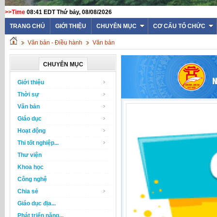
>>Time
08:41 EDT Thứ bảy, 08/08/2026
TRANG CHỦ
GIỚI THIỆU
CHUYÊN MỤC
CƠ CẤU TỔ CHỨC
Văn bản - Điều hành
Văn bản
CHUYÊN MỤC
Giới thiệu
Thời sự
Văn bản
Giáo dục
Hoạt động
Thi tốt nghiệp...
Thư viện
Khoa học
Công nghệ
Chia sẻ
Giáo dục địa...
Phát triển năng...