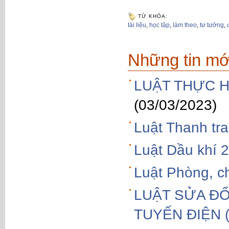
TỪ KHÓA:
tài liệu
,
học tập
,
làm theo
,
tư tưởng
,
Những tin mớ
LUẬT THỰC H
(03/03/2023)
Luật Thanh tr
Luật Dầu khí 
Luật Phòng, c
LUẬT SỬA ĐỔ
TUYẾN ĐIỆN (