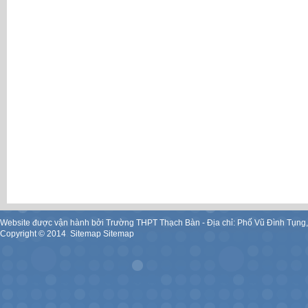
Website được vận hành bởi Trường THPT Thạch Bàn - Địa chỉ: Phố Vũ Đình Tụng
Copyright ©
2014
.
Sitemap
Sitemap