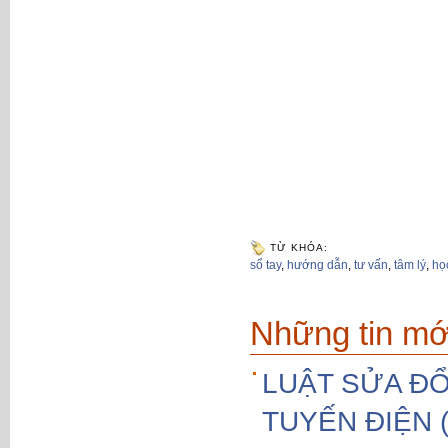
TỪ KHÓA:
sổ tay
,
hướng dẫn
,
tư vấn
,
tâm lý
,
họ
Những tin mớ
LUẬT SỬA ĐỔ
TUYẾN ĐIỆN (