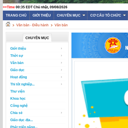
>>Time
00:35 EDT Chủ nhật, 09/08/2026
TRANG CHỦ
GIỚI THIỆU
CHUYÊN MỤC
CƠ CẤU TỔ CHỨC
Văn bản - Điều hành
Văn bản
CHUYÊN MỤC
Giới thiệu
Thời sự
Văn bản
Giáo dục
Hoạt động
Thi tốt nghiệp...
Thư viện
Khoa học
Công nghệ
Chia sẻ
Giáo dục địa...
Phát triển năng...