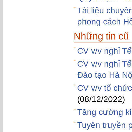
Tài liệu chuyê
phong cách Hồ
Những tin cũ
CV v/v nghỉ T
CV v/v nghỉ T
Đào tạo Hà Nộ
CV v/v tổ chứ
(08/12/2022)
Tăng cường ki
Tuyên truyền p