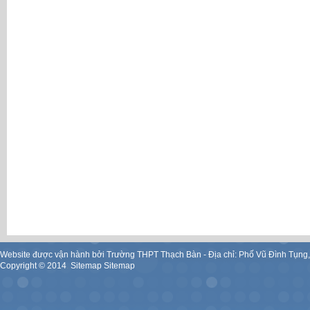
Website được vận hành bởi Trường THPT Thạch Bàn - Địa chỉ: Phố Vũ Đình Tụng
Copyright ©
2014
.
Sitemap
Sitemap