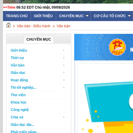
>>Time
06:52 EDT Chủ nhật, 09/08/2026
TRANG CHỦ
GIỚI THIỆU
CHUYÊN MỤC
CƠ CẤU TỔ CHỨC
Văn bản - Điều hành
Văn bản
CHUYÊN MỤC
Giới thiệu
Thời sự
Văn bản
Giáo dục
Hoạt động
Thi tốt nghiệp...
Thư viện
Khoa học
Công nghệ
Chia sẻ
Giáo dục địa...
Phát triển năng...