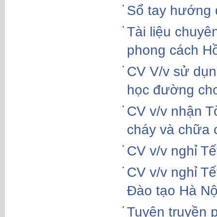
Sổ tay hướng 
Tài liệu chuyê
phong cách Hồ
CV V/v sử dụng
học đường cho
CV v/v nhận T
cháy và chữa 
CV v/v nghỉ T
CV v/v nghỉ T
Đào tạo Hà Nộ
Tuyên truyền p