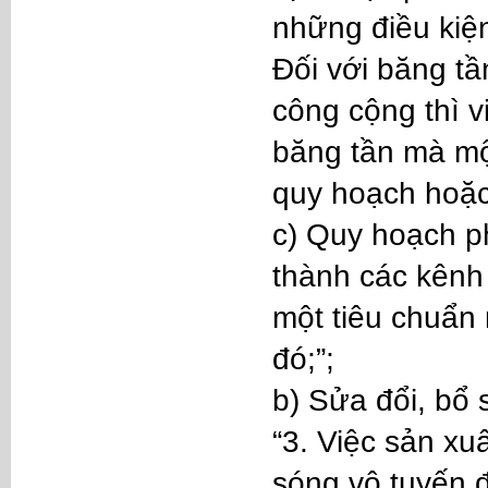
những điều kiện
Đối với băng tầ
công cộng thì v
băng tần mà mộ
quy hoạch hoặc
c) Quy hoạch p
thành các kênh 
một tiêu chuẩn 
đó;”;
b) Sửa đổi, bổ
“3. Việc sản xuấ
sóng vô tuyến đ