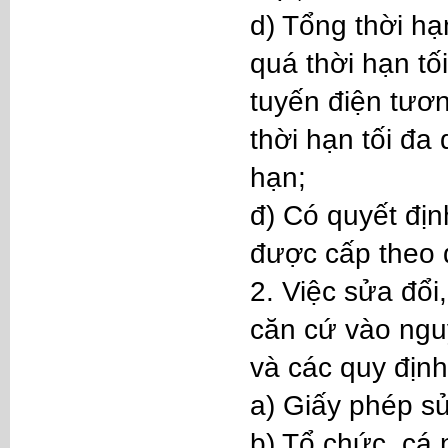
d) Tổng thời hạ
quá thời hạn tố
tuyến điện tươ
thời hạn tối đa
hạn;
đ) Có quyết đị
được cấp theo q
2. Việc sửa đổi
căn cứ vào nguy
và các quy định
a) Giấy phép sử
b) Tổ chức, cá