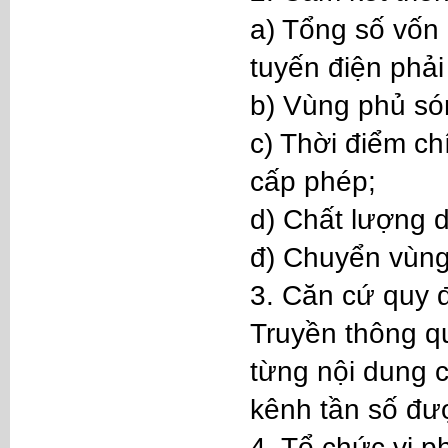
a) Tổng số vốn
tuyến điện phải 
b) Vùng phủ són
c) Thời điểm ch
cấp phép;
d) Chất lượng d
đ) Chuyển vùng 
3. Căn cứ quy đ
Truyền thông qu
từng nội dung c
kênh tần số đượ
4. Tổ chức vi p