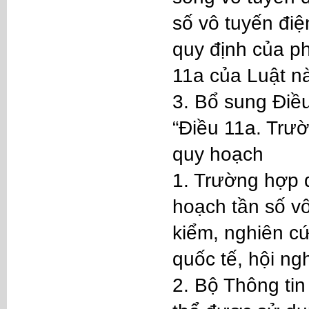
số vô tuyến điệ
quy định của ph
11a của Luật nà
3. Bổ sung Điề
“Điều 11a. Trư
quy hoạch
1. Trường hợp 
hoạch tần số v
kiểm, nghiên c
quốc tế, hội ngh
2. Bộ Thông ti