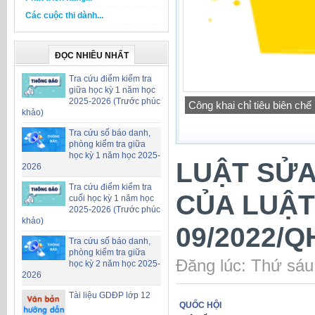
Các cuộc thi dành...
ĐỌC NHIỀU NHẤT
Tra cứu điểm kiểm tra
giữa học kỳ 1 năm học
2025-2026 (Trước phúc
Công khai chỉ tiêu biên ch
khảo)
Tra cứu số báo danh,
phòng kiểm tra giữa
học kỳ 1 năm học 2025-
LUẬT SỬA
2026
Tra cứu điểm kiểm tra
CỦA LUẬT
cuối học kỳ 1 năm học
2025-2026 (Trước phúc
khảo)
09/2022/Q
Tra cứu số báo danh,
phòng kiểm tra giữa
Đăng lúc: Thứ sáu
học kỳ 2 năm học 2025-
2026
Tài liệu GDĐP lớp 12
QUỐC HỘI
__________