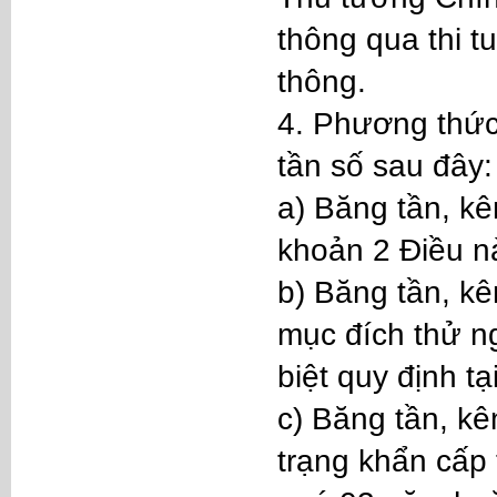
thông qua thi t
thông.
4. Phương thức 
tần số sau đây:
a) Băng tần, kê
khoản 2 Điều n
b) Băng tần, kê
mục đích thử n
biệt quy định t
c) Băng tần, kê
trạng khẩn cấp 