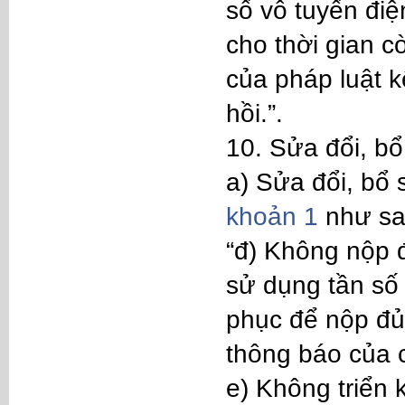
số vô tuyến điệ
cho thời gian c
của pháp luật k
hồi.”.
10. Sửa đổi, b
a) Sửa đổi, bổ
khoản 1
như sa
“đ) Không nộp đ
sử dụng tần số
phục để nộp đủ 
thông báo của 
e) Không triển 