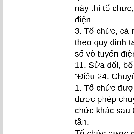
này thì tổ chức
điện.
3. Tổ chức, cá 
theo quy định t
số vô tuyến điệ
11. Sửa đổi, b
“Điều 24. Chuy
1. Tổ chức đượ
được phép chuy
chức khác sau 
tần.
Tổ chức được c