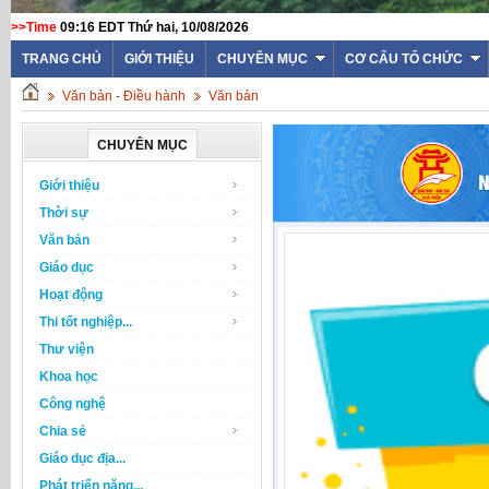
>>Time
09:16 EDT Thứ hai, 10/08/2026
TRANG CHỦ
GIỚI THIỆU
CHUYÊN MỤC
CƠ CẤU TỔ CHỨC
Văn bản - Điều hành
Văn bản
CHUYÊN MỤC
Giới thiệu
Thời sự
Văn bản
Giáo dục
Hoạt động
Thi tốt nghiệp...
Thư viện
Khoa học
Công nghệ
Chia sẻ
Giáo dục địa...
Phát triển năng...