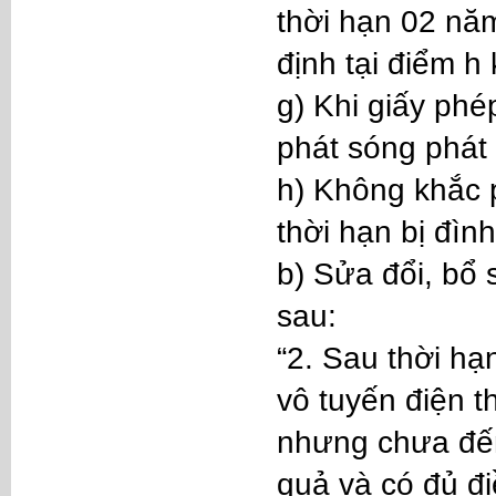
thời hạn 02 nă
định tại điểm h
g) Khi giấy phé
phát sóng phát 
h) Không khắc 
thời hạn bị đìn
b) Sửa đổi, bổ
sau:
“2. Sau thời hạ
vô tuyến điện t
nhưng chưa đến
quả và có đủ đ