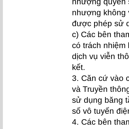
nhượng quyền s
nhượng không v
được phép sử d
c) Các bên tha
có trách nhiệm
dịch vụ viễn th
kết.
3. Căn cứ vào c
và Truyền thôn
sử dụng băng t
số vô tuyến đi
4. Các bên tha