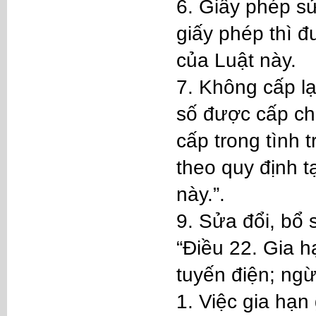
6. Giấy phép sử
giấy phép thì đ
của Luật này.
7. Không cấp lạ
số được cấp ch
cấp trong tình 
theo quy định t
này.”.
9. Sửa đổi, bổ
“Điều 22. Gia h
tuyến điện; ng
1. Việc gia hạn