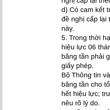
nghị cấp lại th
d) Có cam kết t
đề nghị cấp lại
này.
5. Trong thời 
hiệu lực 06 thá
băng tần phải g
giấy phép.
Bộ Thông tin và
băng tần cho t
hết hiệu lực; t
nêu rõ lý do.