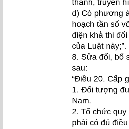
thanh, truyền h
d) Có phương á
hoạch tần số v
điện khả thi đố
của Luật này;”.
8. Sửa đổi, bổ
sau:
“Điều 20. Cấp 
1. Đối tượng đư
Nam.
2. Tổ chức quy 
phải có đủ điều