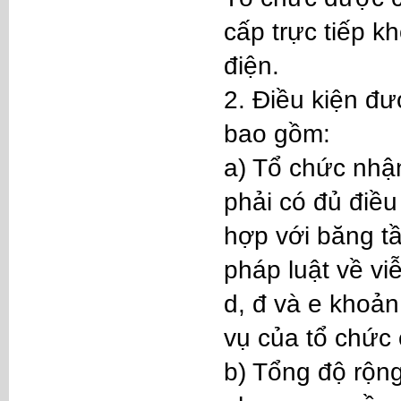
cấp trực tiếp 
điện.
2. Điều kiện đ
bao gồm:
a) Tổ chức nhậ
phải có đủ điều
hợp với băng t
pháp luật về vi
d, đ và e khoản
vụ của tổ chức
b) Tổng độ rộn