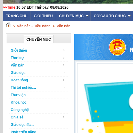
>>Time
10:57 EDT Thứ bảy, 08/08/2026
TRANG CHỦ
GIỚI THIỆU
CHUYÊN MỤC
CƠ CẤU TỔ CHỨC
Văn bản - Điều hành
Văn bản
CHUYÊN MỤC
Giới thiệu
Thời sự
Văn bản
Giáo dục
Hoạt động
Thi tốt nghiệp...
Thư viện
Khoa học
Công nghệ
Chia sẻ
Giáo dục địa...
Phát triển năng...