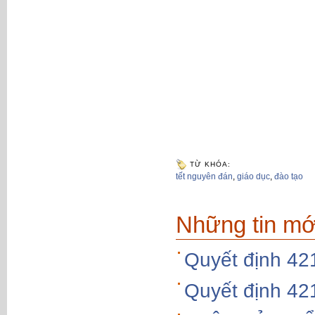
TỪ KHÓA:
tết nguyên đán
,
giáo dục
,
đào tạo
Những tin mớ
Quyết định 4
Quyết định 4