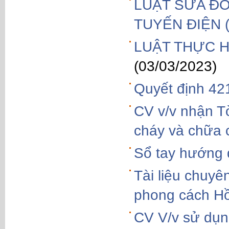
LUẬT SỬA ĐỔ
TUYẾN ĐIỆN (
LUẬT THỰC H
(03/03/2023)
Quyết định 4
CV v/v nhận T
cháy và chữa 
Sổ tay hướng 
Tài liệu chuyê
phong cách Hồ
CV V/v sử dụng