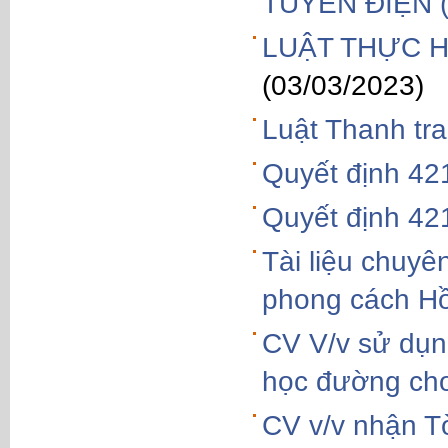
TUYẾN ĐIỆN (
LUẬT THỰC H
(03/03/2023)
Luật Thanh tr
Quyết định 4
Quyết định 4
Tài liệu chuyê
phong cách Hồ
CV V/v sử dụng
học đường cho
CV v/v nhận T