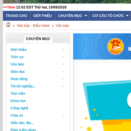
>>Time
12:02 EDT Thứ hai, 10/08/2026
TRANG CHỦ
GIỚI THIỆU
CHUYÊN MỤC
CƠ CẤU TỔ CHỨC
Văn bản - Điều hành
Văn bản
CHUYÊN MỤC
Giới thiệu
Thời sự
Văn bản
Giáo dục
Hoạt động
Thi tốt nghiệp...
Thư viện
Khoa học
Công nghệ
Chia sẻ
Giáo dục địa...
Phát triển năng...