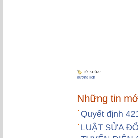
TỪ KHÓA:
dương lịch
Những tin mớ
Quyết định 4
LUẬT SỬA ĐỔ