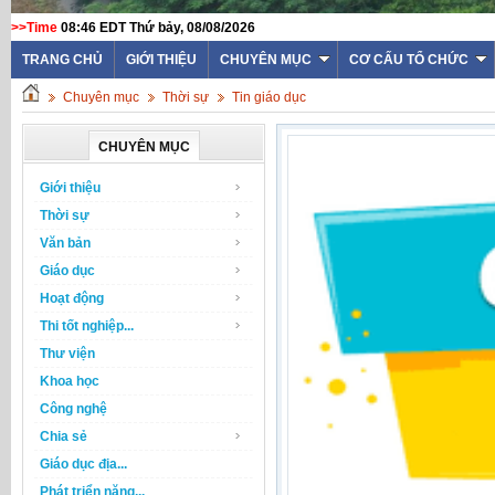
>>Time
08:46 EDT Thứ bảy, 08/08/2026
TRANG CHỦ
GIỚI THIỆU
CHUYÊN MỤC
CƠ CẤU TỔ CHỨC
Chuyên mục
Thời sự
Tin giáo dục
CHUYÊN MỤC
Giới thiệu
Thời sự
Văn bản
Giáo dục
Hoạt động
Thi tốt nghiệp...
Thư viện
Khoa học
Công nghệ
Chia sẻ
Giáo dục địa...
Phát triển năng...