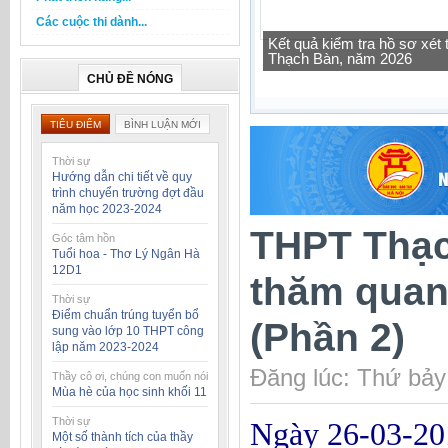
Các cuộc thi dành...
Tra cứu thông tin lớp học 
CHỦ ĐỀ NÓNG
TIÊU ĐIỂM
BÌNH LUẬN MỚI
Thời sự
Hướng dẫn chi tiết về quy
trình chuyển trường đợt đầu
năm học 2023-2024
THPT Thạc
Góc tâm hồn
Tuổi hoa - Thơ Lý Ngân Hà
12D1
thăm quan
Thời sự
Điểm chuẩn trúng tuyển bổ
(Phần 2)
sung vào lớp 10 THPT công
lập năm 2023-2024
Đăng lúc: Thứ bảy
Thầy cô ơi, chúng con muốn nói
Mùa hè của học sinh khối 11
Thời sự
Ngày 26-03-20
Một số thành tích của thầy