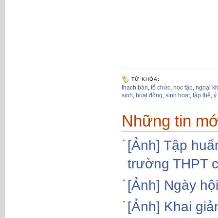
TỪ KHÓA:
thạch bàn
,
tổ chức
,
học tập
,
ngoại k
sinh
,
hoạt động
,
sinh hoạt
,
tập thể
,
ý
Những tin mớ
[Ảnh] Tập huấn
trường THPT c
[Ảnh] Ngày hội
[Ảnh] Khai gi