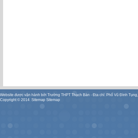
Website được vận hành bởi Trường THPT Thạch Bàn - Địa chỉ: Phố Vũ Đình Tụng
Copyright ©
2014
.
Sitemap
Sitemap