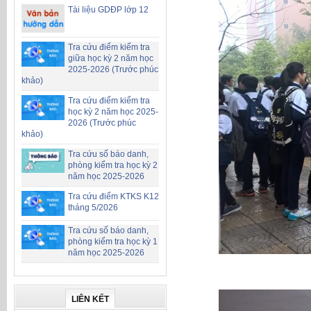
Tài liệu GDĐP lớp 12
Tra cứu điểm kiểm tra
giữa học kỳ 2 năm học
2025-2026 (Trước phúc
khảo)
Tra cứu điểm kiểm tra
học kỳ 2 năm học 2025-
2026 (Trước phúc
khảo)
Tra cứu số báo danh,
phòng kiểm tra học kỳ 2
năm học 2025-2026
Tra cứu điểm KTKS K12
tháng 5/2026
Tra cứu số báo danh,
phòng kiểm tra học kỳ 1
năm học 2025-2026
LIÊN KẾT