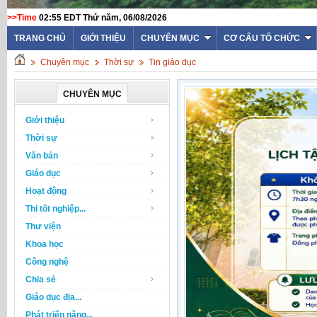
>>Time
02:55 EDT Thứ năm, 06/08/2026
TRANG CHỦ
GIỚI THIỆU
CHUYÊN MỤC
CƠ CẤU TỔ CHỨC
Chuyên mục
Thời sự
Tin giáo dục
CHUYÊN MỤC
Giới thiệu
Thời sự
Văn bản
Giáo dục
Hoạt động
Thi tốt nghiệp...
Thư viện
Khoa học
Công nghệ
Chia sẻ
Giáo dục địa...
Phát triển năng...