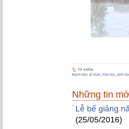
TỪ KHÓA:
thạch bàn
,
tổ chức
,
hóa học
,
sinh họ
Những tin mớ
Lễ bế giảng n
(25/05/2016)