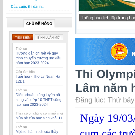
Các cuộc thi dành...
Báo cáo thường niên của t
học 2025-2026
CHỦ ĐỀ NÓNG
TIÊU ĐIỂM
BÌNH LUẬN MỚI
Thời sự
Hướng dẫn chi tiết về quy
trình chuyển trường đợt đầu
năm học 2023-2024
Thi Olymp
Góc tâm hồn
Tuổi hoa - Thơ Lý Ngân Hà
12D1
Lâm năm h
Thời sự
Điểm chuẩn trúng tuyển bổ
Đăng lúc: Thứ bảy
sung vào lớp 10 THPT công
lập năm 2023-2024
Thầy cô ơi, chúng con muốn nói
Ngày 19/03
Mùa hè của học sinh khối 11
Thời sự
cụm các trư
Một số thành tích của thầy