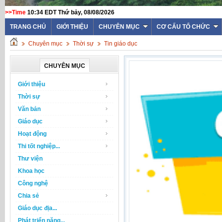
>>Time
10:34 EDT Thứ bảy, 08/08/2026
TRANG CHỦ
GIỚI THIỆU
CHUYÊN MỤC
CƠ CẤU TỔ CHỨC
Chuyên mục
Thời sự
Tin giáo dục
CHUYÊN MỤC
Giới thiệu
Thời sự
Văn bản
Giáo dục
Hoạt động
Thi tốt nghiệp...
Thư viện
Khoa học
Công nghệ
Chia sẻ
Giáo dục địa...
Phát triển năng...