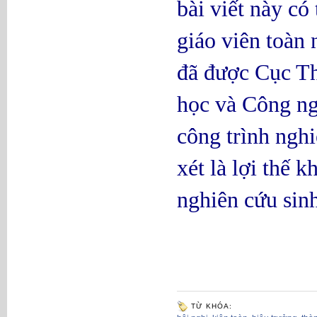
bài viết này có
giáo viên toàn
đã được Cục T
học và Công ng
công trình ngh
xét là lợi thế k
nghiên cứu sinh
TỪ KHÓA: