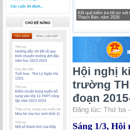
Các cuộc thi dành...
Tra cứu thông tin lớp học 
CHỦ ĐỀ NÓNG
TIÊU ĐIỂM
BÌNH LUẬN MỚI
Thời sự
Hướng dẫn chi tiết về quy
trình chuyển trường đợt đầu
năm học 2023-2024
Hội nghị k
Góc tâm hồn
Tuổi hoa - Thơ Lý Ngân Hà
12D1
trường TH
Thời sự
Điểm chuẩn trúng tuyển bổ
đoạn 2015
sung vào lớp 10 THPT công
lập năm 2023-2024
Đăng lúc: Thứ ba 
Thầy cô ơi, chúng con muốn nói
Mùa hè của học sinh khối 11
Thời sự
Sáng 1/3, Hội
Một số thành tích của thầy