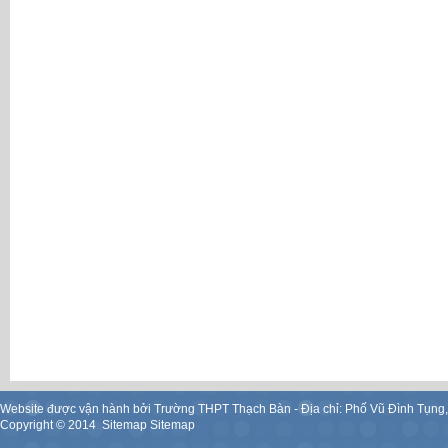
Website được vận hành bởi Trường THPT Thạch Bàn - Địa chỉ: Phố Vũ Đình Tụng
Copyright ©
2014
.
Sitemap
Sitemap