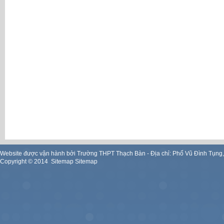
Website được vận hành bởi Trường THPT Thạch Bàn - Địa chỉ: Phố Vũ Đình Tụng
Copyright ©
2014
.
Sitemap
Sitemap