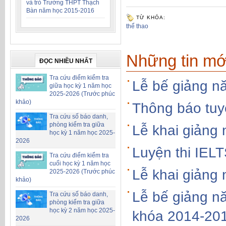
và trò Trường THPT Thạch
Bàn năm học 2015-2016
TỪ KHÓA:
thể thao
Những tin mớ
ĐỌC NHIỀU NHẤT
Tra cứu điểm kiểm tra
Lễ bế giảng n
giữa học kỳ 1 năm học
2025-2026 (Trước phúc
khảo)
Thông báo tuy
Tra cứu số báo danh,
phòng kiểm tra giữa
Lễ khai giảng
học kỳ 1 năm học 2025-
2026
Luyện thi IEL
Tra cứu điểm kiểm tra
cuối học kỳ 1 năm học
Lễ khai giảng
2025-2026 (Trước phúc
khảo)
Lễ bế giảng n
Tra cứu số báo danh,
phòng kiểm tra giữa
học kỳ 2 năm học 2025-
khóa 2014-20
2026