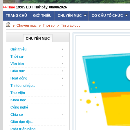
>>Time
19:05 EDT Thứ bảy, 08/08/2026
TRANG CHỦ
GIỚI THIỆU
CHUYÊN MỤC
CƠ CẤU TỔ CHỨC
Chuyên mục
Thời sự
Tin giáo dục
CHUYÊN MỤC
Giới thiệu
Thời sự
Văn bản
Giáo dục
Hoạt động
Thi tốt nghiệp...
Thư viện
Khoa học
Công nghệ
Chia sẻ
Giáo dục địa...
Phát triển năng...