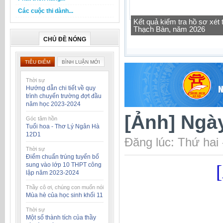
Các cuộc thi dành...
Kết quả kiểm tra hồ sơ xé
Thạch Bàn, năm 2026
Tra cứu thông tin lớp học 
CHỦ ĐỀ NÓNG
TIÊU ĐIỂM
BÌNH LUẬN MỚI
Thời sự
Hướng dẫn chi tiết về quy
trình chuyển trường đợt đầu
năm học 2023-2024
[Ảnh] Ngày
Góc tâm hồn
Tuổi hoa - Thơ Lý Ngân Hà
12D1
Đăng lúc: Thứ hai
Thời sự
Điểm chuẩn trúng tuyển bổ
sung vào lớp 10 THPT công
lập năm 2023-2024
Thầy cô ơi, chúng con muốn nói
Mùa hè của học sinh khối 11
Thời sự
Một số thành tích của thầy