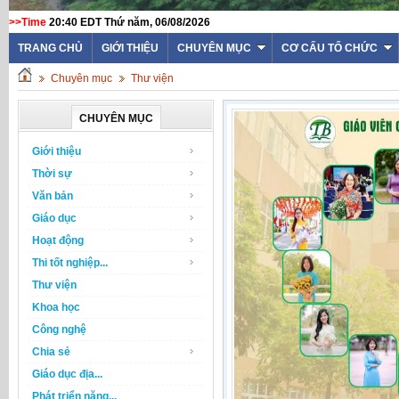
>>Time
20:40 EDT Thứ năm, 06/08/2026
TRANG CHỦ
GIỚI THIỆU
CHUYÊN MỤC
CƠ CẤU TỔ CHỨC
Chuyên mục
Thư viện
CHUYÊN MỤC
Giới thiệu
Thời sự
Văn bản
Giáo dục
Hoạt động
Thi tốt nghiệp...
Thư viện
Khoa học
Công nghệ
Chia sẻ
Giáo dục địa...
Phát triển năng...