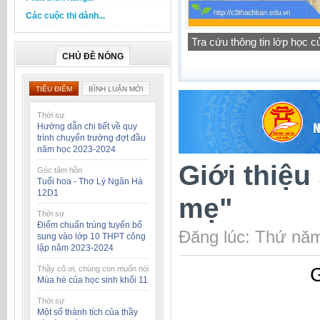
Các cuộc thi dành...
Thông báo lịch tập trung h
CHỦ ĐỀ NÓNG
TIÊU ĐIỂM
BÌNH LUẬN MỚI
Thời sự
Hướng dẫn chi tiết về quy
trình chuyển trường đợt đầu
năm học 2023-2024
Giới thiệu
Góc tâm hồn
Tuổi hoa - Thơ Lý Ngân Hà
12D1
mẹ"
Thời sự
Điểm chuẩn trúng tuyển bổ
Đăng lúc: Thứ năm
sung vào lớp 10 THPT công
lập năm 2023-2024
G
Thầy cô ơi, chúng con muốn nói
Mùa hè của học sinh khối 11
Thời sự
Một số thành tích của thầy