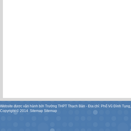
Website được vận hành bởi Trường THPT Thạch Bàn - Địa chỉ: Phố Vũ Đình Tụng
Copyright ©
2014
.
Sitemap
Sitemap