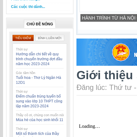
Các cuộc thi dành...
HÀNH TRÌNH TỪ HÀ NỘI
CHỦ ĐỀ NÓNG
TIÊU ĐIỂM
BÌNH LUẬN MỚI
Thời sự
Hướng dẫn chi tiết về quy
trình chuyển trường đợt đầu
năm học 2023-2024
Giới thiệ
Góc tâm hồn
Tuổi hoa - Thơ Lý Ngân Hà
12D1
Đăng lúc: Thứ tư 
Thời sự
Điểm chuẩn trúng tuyển bổ
sung vào lớp 10 THPT công
lập năm 2023-2024
Thầy cô ơi, chúng con muốn nói
Mùa hè của học sinh khối 11
Thời sự
Một số thành tích của thầy