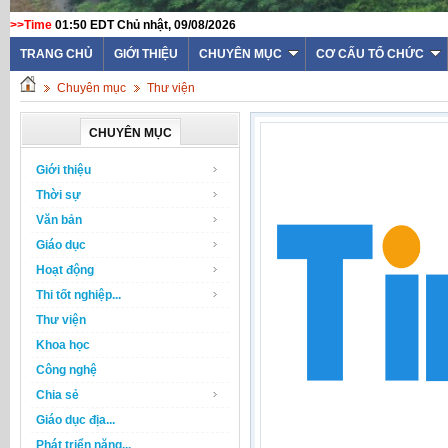
>>Time
01:50 EDT Chủ nhật, 09/08/2026
TRANG CHỦ
GIỚI THIỆU
CHUYÊN MỤC
CƠ CẤU TỔ CHỨC
Chuyên mục
Thư viện
CHUYÊN MỤC
Giới thiệu
Thời sự
Văn bản
Giáo dục
Hoạt động
Thi tốt nghiệp...
Thư viện
Khoa học
Công nghệ
Chia sẻ
Giáo dục địa...
Phát triển năng...