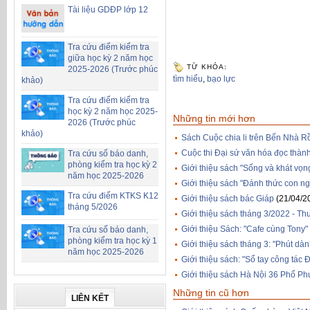
Tài liệu GDĐP lớp 12
Tra cứu điểm kiểm tra
giữa học kỳ 2 năm học
TỪ KHÓA:
2025-2026 (Trước phúc
tìm hiểu
,
bạo lực
khảo)
Tra cứu điểm kiểm tra
học kỳ 2 năm học 2025-
Những tin mới hơn
2026 (Trước phúc
khảo)
Sách Cuộc chia li trên Bến Nhà R
Cuộc thi Đại sứ văn hóa đọc thàn
Tra cứu số báo danh,
phòng kiểm tra học kỳ 2
Giới thiệu sách "Sống và khát vọn
năm học 2025-2026
Giới thiệu sách "Đánh thức con n
Tra cứu điểm KTKS K12
Giới thiệu sách bác Giáp
(21/04/2
tháng 5/2026
Giới thiệu sách tháng 3/2022 - T
Giới thiệu Sách: "Cafe cùng Tony"
Tra cứu số báo danh,
phòng kiểm tra học kỳ 1
Giới thiệu sách tháng 3: "Phút dà
năm học 2025-2026
Giới thiệu sách: "Sổ tay công tác 
Giới thiệu sách Hà Nội 36 Phố P
Những tin cũ hơn
LIÊN KẾT