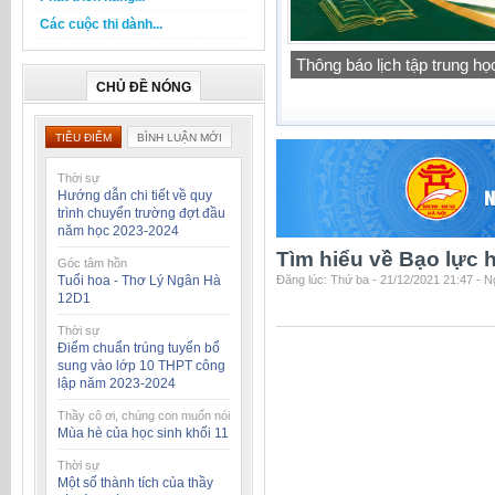
Các cuộc thi dành...
Báo cáo thường niên của t
học 2025-2026
CHỦ ĐỀ NÓNG
TIÊU ĐIỂM
BÌNH LUẬN MỚI
Thời sự
Hướng dẫn chi tiết về quy
trình chuyển trường đợt đầu
năm học 2023-2024
Tìm hiểu về Bạo lực
Góc tâm hồn
Tuổi hoa - Thơ Lý Ngân Hà
Đăng lúc: Thứ ba - 21/12/2021 21:47 - 
12D1
Thời sự
Điểm chuẩn trúng tuyển bổ
sung vào lớp 10 THPT công
lập năm 2023-2024
Thầy cô ơi, chúng con muốn nói
Mùa hè của học sinh khối 11
Thời sự
Một số thành tích của thầy