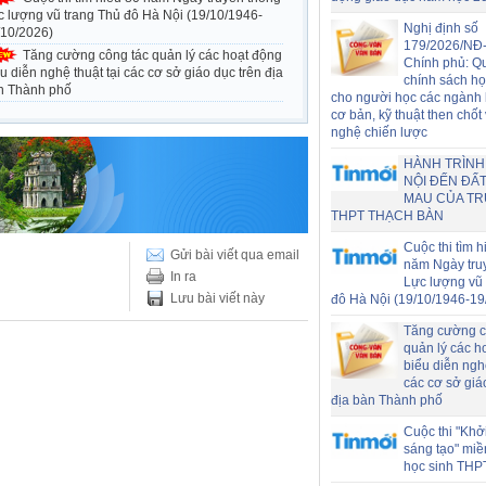
c lượng vũ trang Thủ đô Hà Nội (19/10/1946-
Nghị định số
/10/2026)
179/2026/NĐ
Tăng cường công tác quản lý các hoạt động
Chính phủ: Q
u diễn nghệ thuật tại các cơ sở giáo dục trên địa
chính sách h
n Thành phố
cho người học các ngành
cơ bản, kỹ thuật then chốt
nghệ chiến lược
HÀNH TRÌNH
NỘI ĐẾN ĐẤT
MAU CỦA T
THPT THẠCH BÀN
Cuộc thi tìm h
Gửi bài viết qua email
năm Ngày tru
In ra
Lực lượng vũ 
Lưu bài viết này
đô Hà Nội (19/10/1946-19
Tăng cường c
quản lý các h
biểu diễn nghệ
các cơ sở giá
địa bàn Thành phố
Cuộc thi "Khở
sáng tạo" miề
học sinh THP