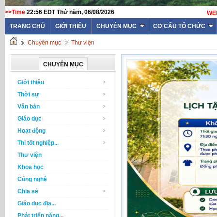
>>Time
22:56 EDT Thứ năm, 06/08/2026
TRANG CHỦ
GIỚI THIỆU
CHUYÊN MỤC
CƠ CẤU TỔ CHỨC
Chuyên mục
Thư viện
CHUYÊN MỤC
Giới thiệu
Thời sự
Văn bản
Giáo dục
Hoạt động
Thi tốt nghiệp...
Thư viện
Khoa học
Công nghệ
Chia sẻ
Giáo dục địa...
Phát triển năng...