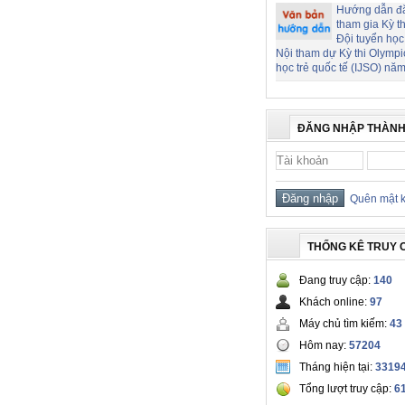
Hướng dẫn đ
tham gia Kỳ t
Đội tuyển học
Nội tham dự Kỳ thi Olymp
học trẻ quốc tế (IJSO) nă
ĐĂNG NHẬP THÀNH
Quên mật 
THỐNG KÊ TRUY 
Đang truy cập:
140
Khách online:
97
Máy chủ tìm kiếm:
43
Hôm nay:
57204
Tháng hiện tại:
3319
Tổng lượt truy cập:
6