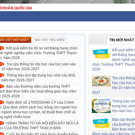
 HÀ NỘI - TRƯỜNG THPT CÔNG LẬP ĐẠT CHUẨN QUỐC GIA
TIN MỚI NHẤT
BÀI VIẾT MỚI NHẤT
BÀI VIẾT TIÊU ĐIỂM
Kết quả kiểm tra hồ sơ xét thăng hạng chức
Kết quả kiểm 
nh nghề nghiệp viên chức Trường THPT Thạch
xét thăng hạn
n, năm 2026
danh nghề ng
Tra cứu thông tin lớp học của học sinh vào
chức Trường THPT Thạch
p 10 năm học 2026-2027
2026
Thông báo lịch tập trung học sinh các khối
Tra cứu thông 
p năm học 2026-2027
học của học s
Báo cáo thường niên của trường THPT
lớp 10 năm h
ạch Bàn thực hiện các hoạt động giáo dục năm
2027
c 2025-2026
Thông báo lịc
Nghị định số 179/2026/NĐ-CP của Chính
trung học sin
ủ: Quy định chính sách học bổng cho người học
lớp năm học 
 ngành khoa học cơ bản, kỹ thuật then chốt và
ng nghệ chiến lược
Báo cáo thườ
HÀNH TRÌNH TỪ HÀ NỘI ĐẾN ĐẤT MŨI CÀ
của trường T
U CỦA TRƯỜNG THPT THẠCH BÀN
Bàn thực hiện
động giáo dục năm học 2
Cuộc thi tìm hiểu 80 năm Ngày truyền thống