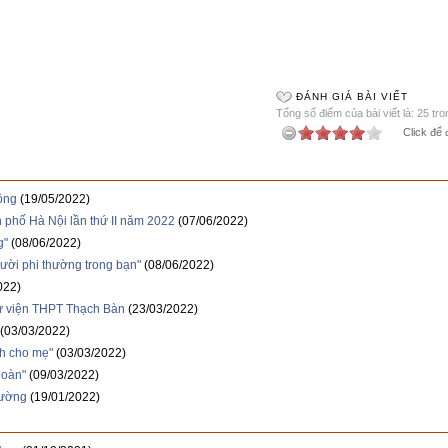
ĐÁNH GIÁ BÀI VIẾT
Tổng số điểm của bài viết là: 25 tr
Click để 
ồng
(19/05/2022)
h phố Hà Nội lần thứ II năm 2022
(07/06/2022)
g"
(08/06/2022)
gười phi thường trong bạn"
(08/06/2022)
022)
hư viện THPT Thạch Bàn
(23/03/2022)
(03/03/2022)
nh cho mẹ"
(03/03/2022)
Đoàn"
(09/03/2022)
hường
(19/01/2022)