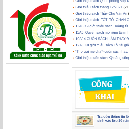
Giới thiệu sách Quốc phòng Việt
Giới thiệu sách tháng 12/2021
(21
Giới thiệu sách Thầy Chu Văn An
Giới thiệu sách: TÔT- TÔ- CHA
11A8.K9 giới thiệu sách Hoàng tử
11A5. Quyển sách mở rộng tầm nhì
10A14.CUỐN SÁCH LÀM THAY Đ
12A1.K8 giới thiệu sách Tôi tài gi
“Thư gửi mẹ cha”- cuốn sách hay,
Giới thiệu cuốn sách Kỹ năng số
Tra cứu thông tin l
sinh vào lớp 10 nă