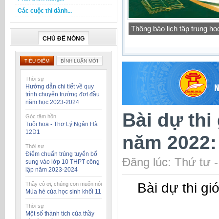
Các cuộc thi dành...
Báo cáo thường niên của t
học 2025-2026
CHỦ ĐỀ NÓNG
TIÊU ĐIỂM
BÌNH LUẬN MỚI
Thời sự
Hướng dẫn chi tiết về quy
trình chuyển trường đợt đầu
năm học 2023-2024
Bài dự thi
Góc tâm hồn
Tuổi hoa - Thơ Lý Ngân Hà
12D1
năm 2022: 
Thời sự
Điểm chuẩn trúng tuyển bổ
Đăng lúc: Thứ tư 
sung vào lớp 10 THPT công
lập năm 2023-2024
Bài dự thi gi
Thầy cô ơi, chúng con muốn nói
Mùa hè của học sinh khối 11
Thời sự
Một số thành tích của thầy