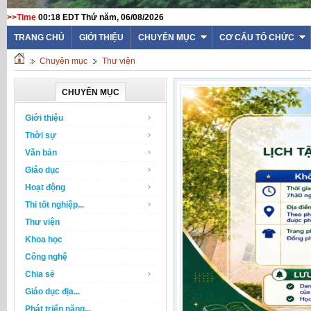
>>Time
00:18 EDT Thứ năm, 06/08/2026
TRANG CHỦ
GIỚI THIỆU
CHUYÊN MỤC
CƠ CẤU TỔ CHỨC
Chuyên mục
Thư viện
CHUYÊN MỤC
Giới thiệu
Thời sự
Văn bản
Giáo dục
Hoạt động
Thi tốt nghiệp...
Thư viện
Khoa học
Công nghệ
Chia sẻ
Giáo dục địa...
Phát triển năng...