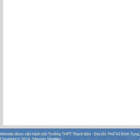
Website được vận hành bởi Trường THPT Thạch Bàn - Địa chỉ: Phố Vũ Đình Tụng
Copyright ©
2014
.
Sitemap
Sitemap