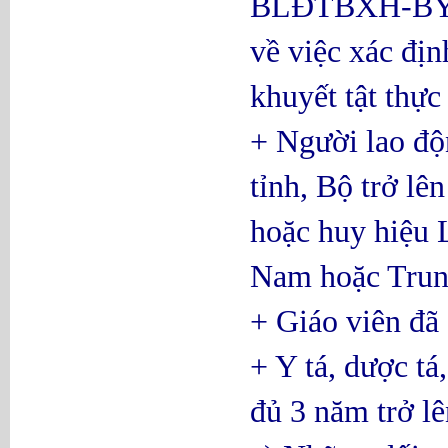
BLĐTBXH-BYT-
về việc xác đị
khuyết tật thực
+ Người lao độn
tỉnh, Bộ trở lê
hoặc huy hiệu 
Nam hoặc Tru
+ Giáo viên đã
+ Y tá, dược tá,
đủ 3 năm trở lê