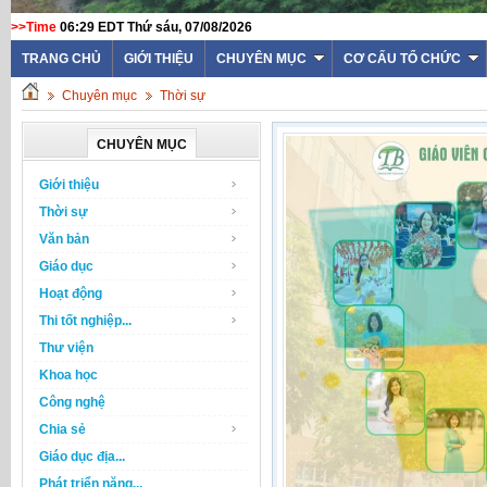
>>Time
06:29 EDT Thứ sáu, 07/08/2026
TRANG CHỦ
GIỚI THIỆU
CHUYÊN MỤC
CƠ CẤU TỔ CHỨC
Chuyên mục
Thời sự
CHUYÊN MỤC
Giới thiệu
Thời sự
Văn bản
Giáo dục
Hoạt động
Thi tốt nghiệp...
Thư viện
Khoa học
Công nghệ
Chia sẻ
Giáo dục địa...
Phát triển năng...