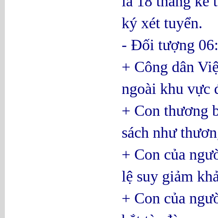
là 18 tháng kể 
ký xét tuyển.
- Đối tượng 06
+ Công dân Việ
ngoài khu vực 
+ Con thương b
sách như thươn
+ Con của ngườ
lệ suy giảm kh
+ Con của ngườ