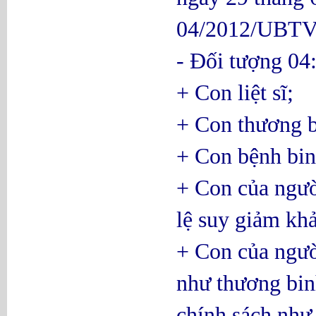
04/2012/UBTVQ
- Đối tượng 04
+ Con liệt sĩ;
+ Con thương b
+ Con bệnh bin
+ Con của ngườ
lệ suy giảm kh
+ Con của ngườ
như thương bi
chính sách như