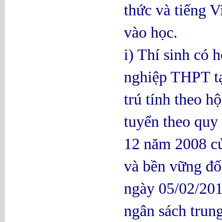
thức và tiếng V
vào học.
i) Thí sinh có 
nghiệp THPT tạ
trú tính theo h
tuyển theo quy
12 năm 2008 củ
và bền vững đố
ngày 05/02/201
ngân sách trun