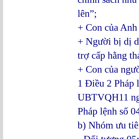
lên”;
+ Con của Anh 
+ Người bị dị d
trợ cấp hằng th
+ Con của ngườ
1 Điều 2 Pháp 
UBTVQH11 ngày
Pháp lệnh số 
b) Nhóm ưu tiê
- Đối tượng 05