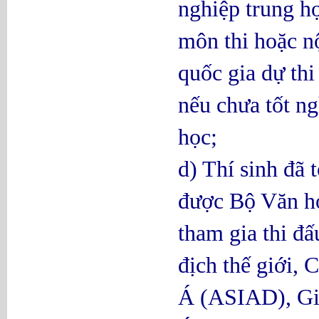
nghiệp trung h
môn thi hoặc nộ
quốc gia dự thi
nếu chưa tốt ng
học;
d) Thí sinh đã 
được Bộ Văn ho
tham gia thi đấ
địch thế giới, 
Á (ASIAD), Giả