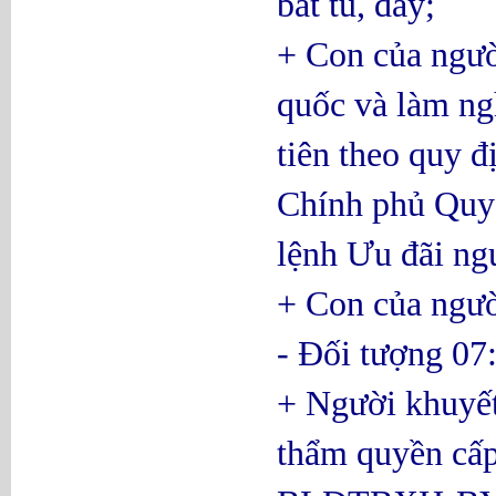
bắt tù, đày;
+ Con của ngườ
quốc và làm ng
tiên theo quy 
Chính phủ Quy 
lệnh Ưu đãi ng
+ Con của ngườ
- Đối tượng 07
+ Người khuyết 
thẩm quyền cấp