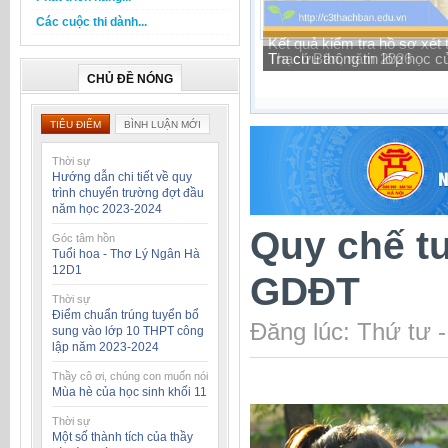
Các cuộc thi dành...
Tra cứu thông tin lớp học 
CHỦ ĐỀ NÓNG
TIÊU ĐIỂM
BÌNH LUẬN MỚI
Thời sự
Hướng dẫn chi tiết về quy
trình chuyển trường đợt đầu
năm học 2023-2024
Quy chế t
Góc tâm hồn
Tuổi hoa - Thơ Lý Ngân Hà
12D1
GDĐT
Thời sự
Điểm chuẩn trúng tuyển bổ
Đăng lúc: Thứ tư 
sung vào lớp 10 THPT công
lập năm 2023-2024
Thầy cô ơi, chúng con muốn nói
Mùa hè của học sinh khối 11
Thời sự
Một số thành tích của thầy