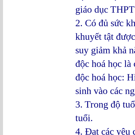
giáo dục THPT
2. Có đủ sức kh
khuyết tật được
suy giảm khả nă
độc hoá học là
độc hoá học: H
sinh vào các ng
3. Trong độ tu
tuổi.
4. Đạt các yêu 