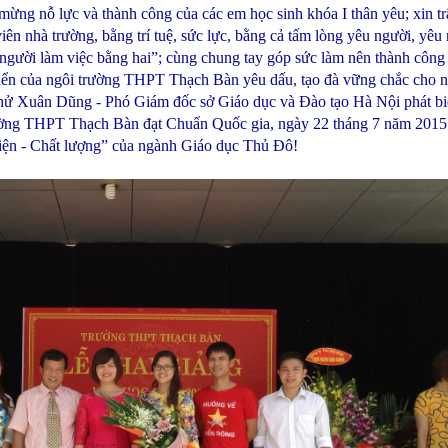
ỗ lực và thành công của các em học sinh khóa I thân yêu; xin trân
viên nhà trường, bằng trí tuệ, sức lực, bằng cả tấm lòng yêu người, yêu
người làm việc bằng hai”; cùng chung tay góp sức làm nên thành công
iển của ngôi trường THPT Thạch Bàn yêu dấu, tạo đà vững chắc cho nh
Chử Xuân Dũng - Phó Giám đốc sở Giáo dục và Đào tạo Hà Nội phát 
rường THPT Thạch Bàn đạt Chuẩn Quốc gia, ngày 22 tháng 7 năm 201
hiện - Chất lượng” của ngành Giáo dục Thủ Đô!