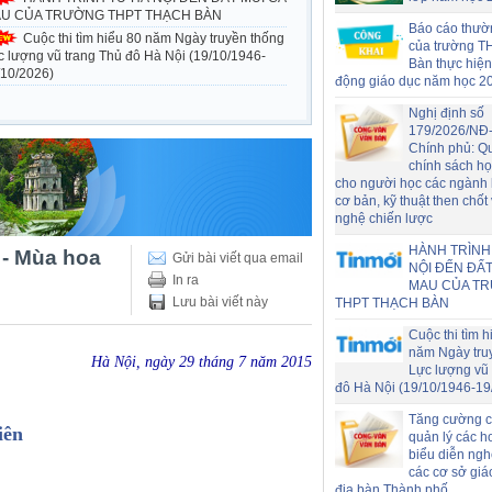
U CỦA TRƯỜNG THPT THẠCH BÀN
Báo cáo thườ
Cuộc thi tìm hiểu 80 năm Ngày truyền thống
của trường T
c lượng vũ trang Thủ đô Hà Nội (19/10/1946-
Bàn thực hiện
/10/2026)
động giáo dục năm học 2
Nghị định số
179/2026/NĐ
Chính phủ: Q
chính sách h
cho người học các ngành
cơ bản, kỹ thuật then chốt
nghệ chiến lược
HÀNH TRÌNH
 - Mùa hoa
Gửi bài viết qua email
NỘI ĐẾN ĐẤT
In ra
MAU CỦA T
Lưu bài viết này
THPT THẠCH BÀN
Cuộc thi tìm h
năm Ngày tru
Hà Nội, ngày 29 tháng 7 năm 2015
Lực lượng vũ 
đô Hà Nội (19/10/1946-19
Tăng cường c
iên
quản lý các h
biểu diễn nghệ
các cơ sở giá
địa bàn Thành phố