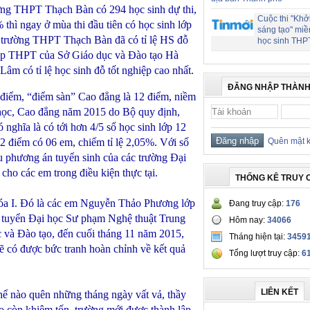
ờng THPT Thạch Bàn có 294 học sinh dự thi,
Cuộc thi "Khở
% thì ngay ở mùa thi đầu tiên có học sinh lớp
sáng tạo" miề
ay, trường THPT Thạch Bàn đã có tỉ lệ HS đỗ
học sinh THP
hiệp THPT của Sở Giáo dục và Đào tạo Hà
 có tỉ lệ học sinh đỗ tốt nghiệp cao nhất.
ĐĂNG NHẬP THÀNH
iểm, “điểm sàn” Cao đẳng là 12 điểm, niềm
i học, Cao đẳng năm 2015 do Bộ quy định,
nghĩa là có tới hơn 4/5 số học sinh lớp 12
2 điểm có 06 em, chiếm tỉ lệ 2,05%. Với số
Quên mật 
ứu phương án tuyển sinh của các trường Đại
ho các em trong điều kiện thực tại.
THỐNG KÊ TRUY 
óa I. Đó là các em Nguyễn Thảo Phương lớp
Đang truy cập:
176
 tuyển Đại học Sư phạm Nghệ thuật Trung
Hôm nay:
34066
 và Đào tạo, đến cuối tháng 11 năm 2015,
Tháng hiện tại:
3459
sẽ có được bức tranh hoàn chỉnh về kết quả
Tổng lượt truy cập:
6
LIÊN KẾT
ể nào quên những tháng ngày vất vả, thầy
vào còn khiêm tốn, trường mới được thành lập