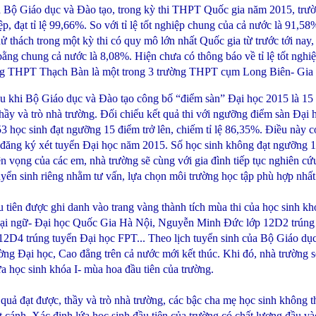
a Bộ Giáo dục và Đào tạo, trong kỳ thi THPT Quốc gia năm 2015, trư
p, đạt tỉ lệ 99,66%. So với tỉ lệ tốt nghiệp chung của cả nước là 91,58
 thử thách trong một kỳ thi có quy mô lớn nhất Quốc gia từ trước tới n
ằng chung cả nước là 8,08%. Hiện chưa có thông báo về tỉ lệ tốt ng
ng THPT Thạch Bàn là một trong 3 trường THPT cụm Long Biên- Gia Lâm
i Bộ Giáo dục và Đào tạo công bố “điểm sàn” Đại học 2015 là 15 đ
 thầy và trò nhà trường. Đối chiếu kết quả thi với ngưỡng điểm sàn Đạ
ọc sinh đạt ngưỡng 15 điểm trở lên, chiếm tỉ lệ 86,35%. Điều này có 
i đăng ký xét tuyển Đại học năm 2015. Số học sinh không đạt ngưỡng 1
n vọng của các em, nhà trường sẽ cùng với gia đình tiếp tục nghiên c
ển sinh riêng nhằm tư vấn, lựa chọn môi trường học tập phù hợp nhất c
n được ghi danh vào trang vàng thành tích mùa thi của học sinh kh
ại ngữ- Đại học Quốc Gia Hà Nội, Nguyễn Minh Đức lớp 12D2 trúng
D4 trúng tuyển Đại học FPT... Theo lịch tuyển sinh của Bộ Giáo dục
ường Đại học, Cao đẳng trên cả nước mới kết thúc. Khi đó, nhà trường 
ứa học sinh khóa I- mùa hoa đầu tiên của trường.
 đạt được, thầy và trò nhà trường, các bậc cha mẹ học sinh không th
sát cánh. Xác định lứa học sinh đầu tiên của trường có chất lượng đầu 