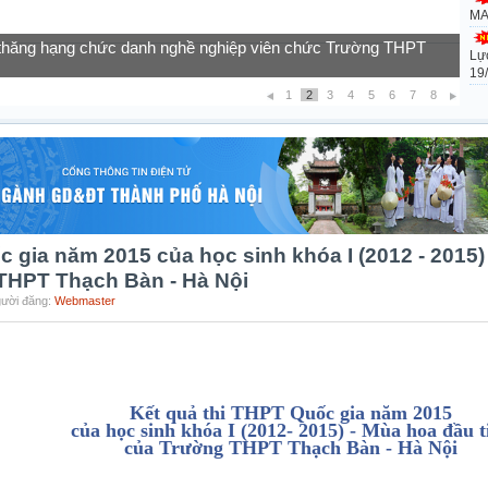
MA
Lự
của học sinh vào lớp 10 năm học 2026-2027
19
1
2
3
4
5
6
7
8
c gia năm 2015 của học sinh khóa I (2012 - 2015)
 THPT Thạch Bàn - Hà Nội
gười đăng:
Webmaster
Kết quả thi THPT Quốc gia năm 2015
của học sinh khóa I (2012- 2015) - Mùa hoa đầu t
của Trường THPT Thạch Bàn - Hà Nội