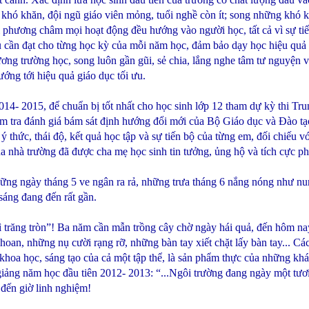
 khó khăn, đội ngũ giáo viên mỏng, tuổi nghề còn ít; song những khó 
i phương châm mọi hoạt động đều hướng vào người học, tất cả vì sự tiế
u cần đạt cho từng học kỳ của mỗi năm học, đảm bảo dạy học hiệu quả từ
ương trường học, song luôn gần gũi, sẻ chia, lắng nghe tâm tư nguyện
ng tới hiệu quả giáo dục tối ưu.
2015, để chuẩn bị tốt nhất cho học sinh lớp 12 tham dự kỳ thi Tru
ểm tra đánh giá bám sát định hướng đổi mới của Bộ Giáo dục và Đào tạo,
ý thức, thái độ, kết quả học tập và sự tiến bộ của từng em, đối chiếu v
 nhà trường đã được cha mẹ học sinh tin tưởng, ủng hộ và tích cực ph
ngày tháng 5 ve ngân ra rả, những trưa tháng 6 nắng nóng như nung
sáng đang đến rất gần.
ăng tròn”! Ba năm cần mẫn trồng cây chờ ngày hái quả, đến hôm nay, 
an, những nụ cười rạng rỡ, những bàn tay xiết chặt lấy bàn tay... Cá
 khoa học, sáng tạo của cả một tập thể, là sản phẩm thực của những kh
ai giảng năm học đầu tiên 2012- 2013: “...Ngôi trường đang ngày một tư
 đến giờ linh nghiệm!