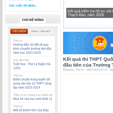
Các cuộc thi dành...
Tra cứu thông tin lớp học 
CHỦ ĐỀ NÓNG
TIÊU ĐIỂM
BÌNH LUẬN MỚI
Thời sự
Hướng dẫn chi tiết về quy
trình chuyển trường đợt đầu
năm học 2023-2024
Kết quả thi THPT Quố
Góc tâm hồn
Tuổi hoa - Thơ Lý Ngân Hà
đầu tiên của Trường
12D1
Đăng lúc: Thứ tư - 29/07/2015 07:11 - N
Thời sự
Điểm chuẩn trúng tuyển bổ
sung vào lớp 10 THPT công
lập năm 2023-2024
Thầy cô ơi, chúng con muốn nói
Mùa hè của học sinh khối 11
Thời sự
Một số thành tích của thầy