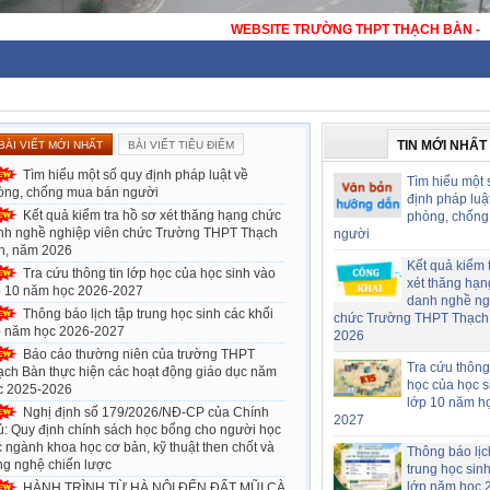
 THPT THẠCH BÀN - HÀ NỘI - TRƯỜNG THPT CÔNG LẬP ĐẠT CHUẨN QUỐC 
TIN MỚI NHẤT
BÀI VIẾT MỚI NHẤT
BÀI VIẾT TIÊU ĐIỂM
Tìm hiểu một số quy định pháp luật về
Tìm hiểu một 
òng, chống mua bán người
định pháp luậ
Kết quả kiểm tra hồ sơ xét thăng hạng chức
phòng, chống
nh nghề nghiệp viên chức Trường THPT Thạch
người
n, năm 2026
Kết quả kiểm 
Tra cứu thông tin lớp học của học sinh vào
xét thăng hạn
p 10 năm học 2026-2027
danh nghề ng
Thông báo lịch tập trung học sinh các khối
chức Trường THPT Thạch
p năm học 2026-2027
2026
Báo cáo thường niên của trường THPT
Tra cứu thông 
ạch Bàn thực hiện các hoạt động giáo dục năm
học của học s
c 2025-2026
lớp 10 năm h
Nghị định số 179/2026/NĐ-CP của Chính
2027
ủ: Quy định chính sách học bổng cho người học
 ngành khoa học cơ bản, kỹ thuật then chốt và
Thông báo lịc
ng nghệ chiến lược
trung học sin
lớp năm học 
HÀNH TRÌNH TỪ HÀ NỘI ĐẾN ĐẤT MŨI CÀ