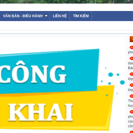
WEBSITE TRƯỜNG
VĂN BẢN - ĐIỀU HÀNH
LIÊN HỆ
TÌM KIẾM
ph
da
Bà
lớ
lớ
Th
họ
ph
các
cô