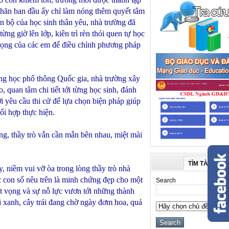
khăn ban đầu ấy chỉ làm nóng thêm quyết tâm
n bộ của học sinh thân yêu, nhà trường đã
ng giờ lên lớp, kiên trì rèn thói quen tự học
 vọng của các em để điều chỉnh phương pháp
ng học phổ thông Quốc gia, nhà trường xây
 quan tâm chi tiết tới từng học sinh, đánh
ới yêu cầu thi cử để lựa chọn biện pháp giúp
ối hợp thực hiện.
, thầy trò vẫn cần mẫn bên nhau, miệt mài
TÌM TÀI LIỆU
niềm vui vỡ òa trong lòng thầy trò nhà
c con số nêu trên là minh chứng đẹp cho một
Search
át vọng và sự nỗ lực vươn tới những thành
ơi xanh, cây trái đang chờ ngày đơm hoa, quả