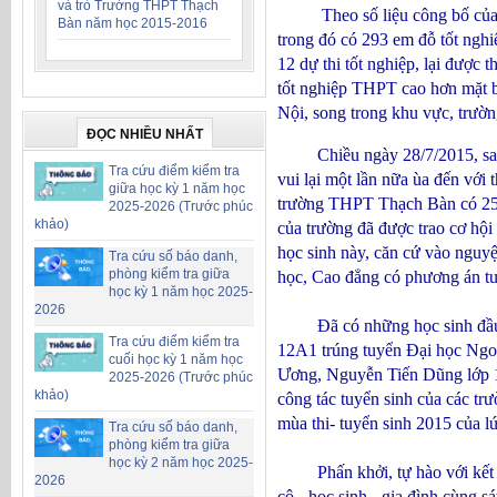
và trò Trường THPT Thạch
Theo số liệu công bố củ
Bàn năm học 2015-2016
trong đó có 293 em đỗ tốt nghiệ
12 dự thi tốt nghiệp, lại được
tốt nghiệp THPT cao hơn mặt b
Nội, song trong khu vực, trườ
ĐỌC NHIỀU NHẤT
Chiều ngày 28/7/2015, sau kh
Tra cứu điểm kiểm tra
vui lại một lần nữa ùa đến với
giữa học kỳ 1 năm học
trường THPT Thạch Bàn có 253 h
2025-2026 (Trước phúc
khảo)
của trường đã được trao cơ hộ
học sinh này, căn cứ vào nguyệ
Tra cứu số báo danh,
phòng kiểm tra giữa
học, Cao đẳng có phương án tuy
học kỳ 1 năm học 2025-
2026
Đã có những học sinh đầu tiê
Tra cứu điểm kiểm tra
12A1 trúng tuyển Đại học Ngo
cuối học kỳ 1 năm học
Ương, Nguyễn Tiến Dũng lớp 12
2025-2026 (Trước phúc
khảo)
công tác tuyển sinh của các tr
mùa thi- tuyển sinh 2015 của l
Tra cứu số báo danh,
phòng kiểm tra giữa
học kỳ 2 năm học 2025-
Phấn khởi, tự hào với kết quả
2026
cô - học sinh - gia đình cùng 