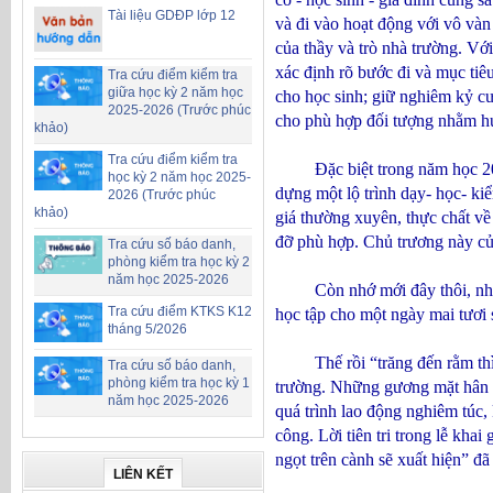
Tài liệu GDĐP lớp 12
và đi vào hoạt động với vô vàn
của thầy và trò nhà trường. Vớ
xác định rõ bước đi và mục tiê
Tra cứu điểm kiểm tra
giữa học kỳ 2 năm học
cho học sinh; giữ nghiêm kỷ c
2025-2026 (Trước phúc
cho phù hợp đối tượng nhằm hướ
khảo)
Tra cứu điểm kiểm tra
Đặc biệt trong năm học 2014- 
học kỳ 2 năm học 2025-
dựng một lộ trình dạy- học- ki
2026 (Trước phúc
khảo)
giá thường xuyên, thực chất về 
đỡ phù hợp. Chủ trương này của
Tra cứu số báo danh,
phòng kiểm tra học kỳ 2
năm học 2025-2026
Còn nhớ mới đây thôi, những 
Tra cứu điểm KTKS K12
học tập cho một ngày mai tươi 
tháng 5/2026
Thế rồi “trăng đến rằm thì tr
Tra cứu số báo danh,
phòng kiểm tra học kỳ 1
trường. Những gương mặt hân ho
năm học 2025-2026
quá trình lao động nghiêm túc,
công. Lời tiên tri trong lễ kh
ngọt trên cành sẽ xuất hiện” đã
LIÊN KẾT