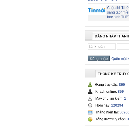
Cuộc thi "Khở
sáng tạo" miề
học sinh THP
ĐĂNG NHẬP THÀNH
Quên mật 
THỐNG KÊ TRUY 
Đang truy cập:
860
Khách online:
859
Máy chủ tìm kiếm:
1
Hôm nay:
120294
Tháng hiện tại:
5096
Tổng lượt truy cập:
6