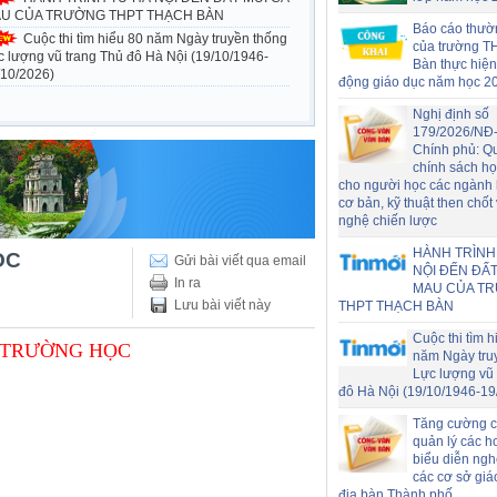
U CỦA TRƯỜNG THPT THẠCH BÀN
Báo cáo thườ
Cuộc thi tìm hiểu 80 năm Ngày truyền thống
của trường T
c lượng vũ trang Thủ đô Hà Nội (19/10/1946-
Bàn thực hiện
/10/2026)
động giáo dục năm học 2
Nghị định số
179/2026/NĐ
Chính phủ: Q
chính sách h
cho người học các ngành
cơ bản, kỹ thuật then chốt
nghệ chiến lược
HÀNH TRÌNH
ỌC
Gửi bài viết qua email
NỘI ĐẾN ĐẤT
In ra
MAU CỦA T
Lưu bài viết này
THPT THẠCH BÀN
Cuộc thi tìm h
 TRƯỜNG HỌC
năm Ngày tru
Lực lượng vũ 
đô Hà Nội (19/10/1946-19
Tăng cường c
quản lý các h
biểu diễn nghệ
các cơ sở giá
địa bàn Thành phố