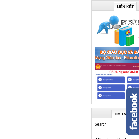
LIÊN KẾT
TÌM TÀI LIỆU
Search