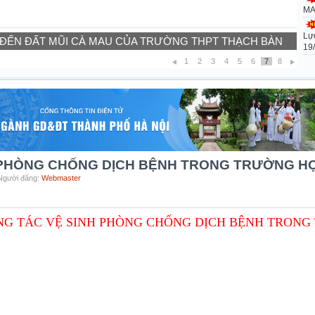
MA
Lự
 ĐẾN ĐẤT MŨI CÀ MAU CỦA TRƯỜNG THPT THẠCH BÀN
19
1
2
3
4
5
6
7
8
 PHÒNG CHỐNG DỊCH BỆNH TRONG TRƯỜNG H
 Người đăng:
Webmaster
NG TÁC VỆ SINH PHÒNG CHỐNG DỊCH BỆNH TRONG