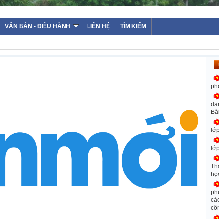
VĂN BẢN - ĐIỀU HÀNH
LIÊN HỆ
TÌM KIẾM
ph
da
Bà
lớ
lớ
Th
họ
ph
các
cô