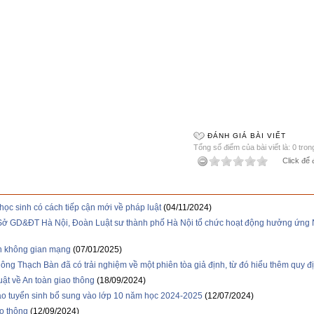
ĐÁNH GIÁ BÀI VIẾT
Tổng số điểm của bài viết là: 0 tron
Click để 
học sinh có cách tiếp cận mới về pháp luật
(04/11/2024)
Sở GD&ĐT Hà Nội, Đoàn Luật sư thành phố Hà Nội tổ chức hoạt động hưởng ứng 
rên không gian mạng
(07/01/2025)
ng Thạch Bàn đã có trải nghiệm về một phiên tòa giả định, từ đó hiểu thêm quy đ
uật về An toàn giao thông
(18/09/2024)
o tuyển sinh bổ sung vào lớp 10 năm học 2024-2025
(12/07/2024)
ao thông
(12/09/2024)