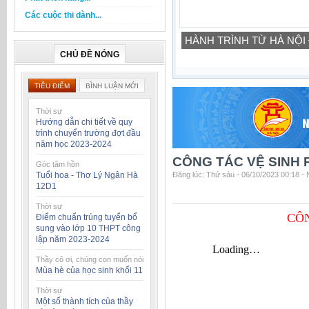
Các cuộc thi dành...
HÀNH TRÌNH TỪ HÀ NỘI
CHỦ ĐỀ NÓNG
TIÊU ĐIỂM
BÌNH LUẬN MỚI
Thời sự
Hướng dẫn chi tiết về quy
trình chuyển trường đợt đầu
năm học 2023-2024
CÔNG TÁC VỆ SINH
Góc tâm hồn
Tuổi hoa - Thơ Lý Ngân Hà
Đăng lúc: Thứ sáu - 06/10/2023 00:18 -
12D1
Thời sự
CÔ
Điểm chuẩn trúng tuyển bổ
sung vào lớp 10 THPT công
lập năm 2023-2024
Thầy cô ơi, chúng con muốn nói
Mùa hè của học sinh khối 11
Thời sự
Một số thành tích của thầy