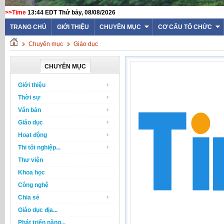
>>Time
13:44 EDT Thứ bảy, 08/08/2026
TRANG CHỦ
GIỚI THIỆU
CHUYÊN MỤC
CƠ CẤU TỔ CHỨC
Chuyên mục
Giáo dục
CHUYÊN MỤC
Giới thiệu
Thời sự
Văn bản
Giáo dục
Hoạt động
Thi tốt nghiệp...
Thư viện
Khoa học
Công nghệ
Chia sẻ
Giáo dục địa...
Phát triển năng...