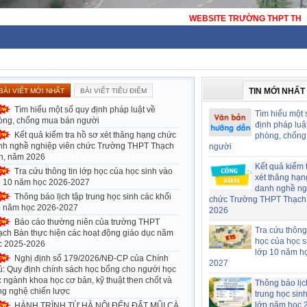
WEBSITE TRƯỜNG THPT THẠCH BÀN - HÀ NỘI
TIN MỚI NHẤT
BÀI VIẾT MỚI NHẤT
BÀI VIẾT TIÊU ĐIỂM
Tìm hiểu một số quy định pháp luật về
Tìm hiểu một 
òng, chống mua bán người
định pháp luậ
Kết quả kiểm tra hồ sơ xét thăng hạng chức
phòng, chống
nh nghề nghiệp viên chức Trường THPT Thạch
người
n, năm 2026
Kết quả kiểm 
Tra cứu thông tin lớp học của học sinh vào
xét thăng hạn
p 10 năm học 2026-2027
danh nghề ng
Thông báo lịch tập trung học sinh các khối
chức Trường THPT Thạch
p năm học 2026-2027
2026
Báo cáo thường niên của trường THPT
Tra cứu thông 
ạch Bàn thực hiện các hoạt động giáo dục năm
học của học s
c 2025-2026
lớp 10 năm h
Nghị định số 179/2026/NĐ-CP của Chính
2027
ủ: Quy định chính sách học bổng cho người học
 ngành khoa học cơ bản, kỹ thuật then chốt và
Thông báo lịc
ng nghệ chiến lược
trung học sin
lớp năm học 
HÀNH TRÌNH TỪ HÀ NỘI ĐẾN ĐẤT MŨI CÀ