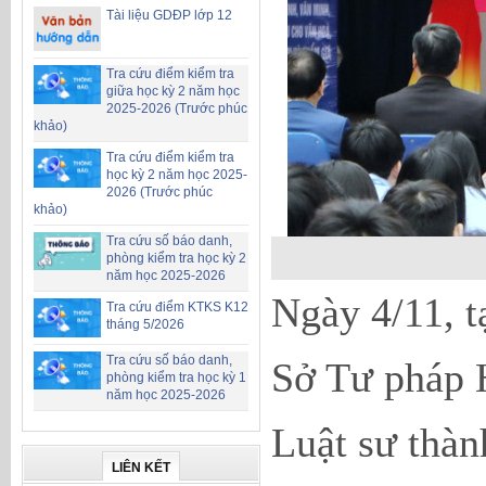
Tài liệu GDĐP lớp 12
Tra cứu điểm kiểm tra
giữa học kỳ 2 năm học
2025-2026 (Trước phúc
khảo)
Tra cứu điểm kiểm tra
học kỳ 2 năm học 2025-
2026 (Trước phúc
khảo)
Tra cứu số báo danh,
phòng kiểm tra học kỳ 2
năm học 2025-2026
Ngày 4/11, 
Tra cứu điểm KTKS K12
tháng 5/2026
Tra cứu số báo danh,
Sở Tư pháp 
phòng kiểm tra học kỳ 1
năm học 2025-2026
Luật sư thà
LIÊN KẾT