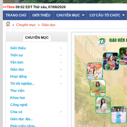
>>Time
09:02 EDT Thứ sáu, 07/08/2026
TRANG CHỦ
GIỚI THIỆU
CHUYÊN MỤC
CƠ CẤU TỔ CHỨC
Chuyên mục
Giáo dục
CHUYÊN MỤC
Giới thiệu
Thời sự
Văn bản
Giáo dục
Hoạt động
Thi tốt nghiệp...
Thư viện
Khoa học
Công nghệ
Chia sẻ
Giáo dục địa...
Phát triển năng...