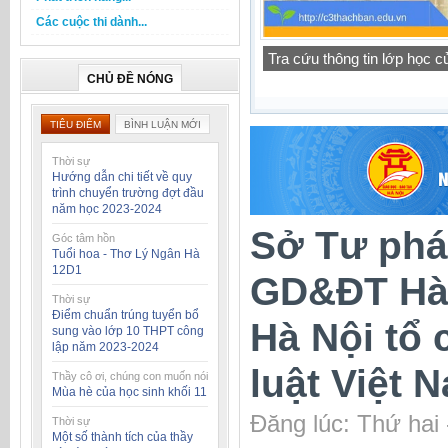
Các cuộc thi dành...
Tra cứu thông tin lớp học 
Thông báo lịch tập trung h
CHỦ ĐỀ NÓNG
TIÊU ĐIỂM
BÌNH LUẬN MỚI
Thời sự
Hướng dẫn chi tiết về quy
trình chuyển trường đợt đầu
năm học 2023-2024
Sở Tư phá
Góc tâm hồn
Tuổi hoa - Thơ Lý Ngân Hà
12D1
GD&ĐT Hà 
Thời sự
Điểm chuẩn trúng tuyển bổ
Hà Nội tổ
sung vào lớp 10 THPT công
lập năm 2023-2024
luật Việt
Thầy cô ơi, chúng con muốn nói
Mùa hè của học sinh khối 11
Đăng lúc: Thứ hai
Thời sự
Một số thành tích của thầy