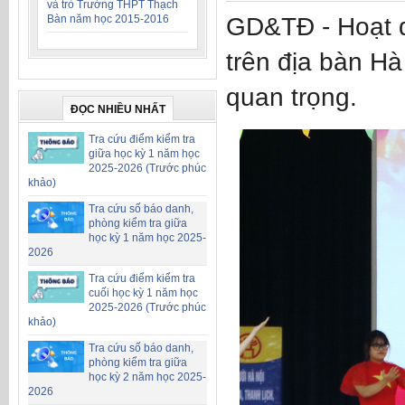
và trò Trường THPT Thạch
Bàn năm học 2015-2016
GD&TĐ - Hoạt đ
trên địa bàn Hà
quan trọng.
ĐỌC NHIỀU NHẤT
Tra cứu điểm kiểm tra
giữa học kỳ 1 năm học
2025-2026 (Trước phúc
khảo)
Tra cứu số báo danh,
phòng kiểm tra giữa
học kỳ 1 năm học 2025-
2026
Tra cứu điểm kiểm tra
cuối học kỳ 1 năm học
2025-2026 (Trước phúc
khảo)
Tra cứu số báo danh,
phòng kiểm tra giữa
học kỳ 2 năm học 2025-
2026