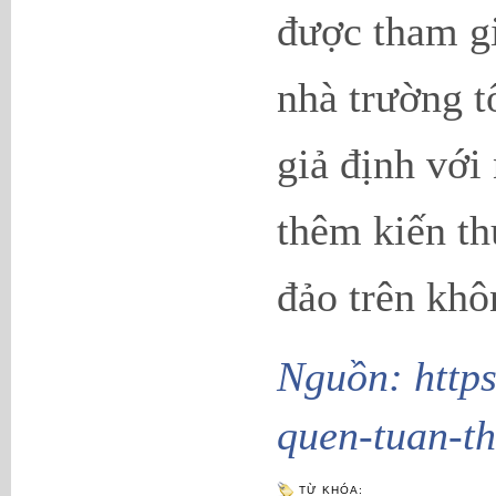
được tham gi
nhà trường t
giả định với
thêm kiến th
đảo trên khô
Nguồn: https
quen-tuan-th
TỪ KHÓA: