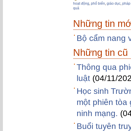
hoạt động
,
phổ biến
,
giáo dục
,
pháp 
quả
Những tin mớ
Bộ cẩm nang v
Những tin cũ
Thông qua phiê
luật
(04/11/20
Học sinh Trườ
một phiên tòa 
ninh mạng.
(0
Buổi tuyên tru