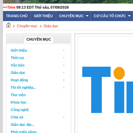
>>Time
09:13 EDT Thứ sáu, 07/08/2026
TRANG CHỦ
GIỚI THIỆU
CHUYÊN MỤC
CƠ CẤU TỔ CHỨC
Chuyên mục
Giáo dục
CHUYÊN MỤC
Giới thiệu
Thời sự
Văn bản
Giáo dục
Hoạt động
Thi tốt nghiệp...
Thư viện
Khoa học
Công nghệ
Chia sẻ
Giáo dục địa...
Phát triển năng...