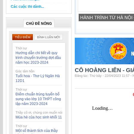
Các cuộc thi dành...
HÀNH TRÌNH TỪ HÀ NỘI
CHỦ ĐỀ NÓNG
TIÊU ĐIỂM
BÌNH LUẬN MỚI
Thời sự
Hướng dẫn chi tiết về quy
trình chuyển trường đợt đầu
năm học 2023-2024
CÔ HOÀNG LIÊN - GI
Góc tâm hồn
Tuổi hoa - Thơ Lý Ngân Hà
Đăng lúc: Thứ bảy - 22/04/2023 11:57 -
12D1
Thời sự
Điểm chuẩn trúng tuyển bổ
sung vào lớp 10 THPT công
lập năm 2023-2024
Thầy cô ơi, chúng con muốn nói
Mùa hè của học sinh khối 11
Thời sự
Một số thành tích của thầy