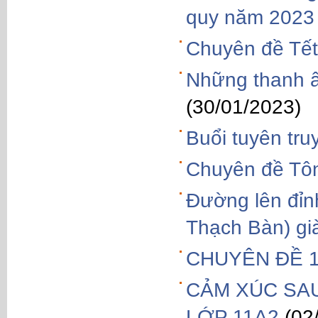
quy năm 2023
Chuyên đề Tết
Những thanh â
(30/01/2023)
Buổi tuyên tru
Chuyên đề Tôn
Đường lên đỉn
Thạch Bàn) già
CHUYÊN ĐỀ 1
CẢM XÚC SAU
LỚP 11A2
(02