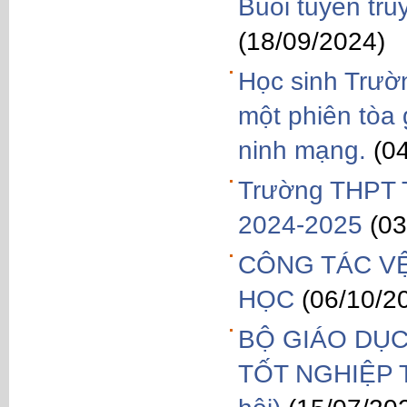
Buổi tuyên tru
(18/09/2024)
Học sinh Trườ
một phiên tòa 
ninh mạng.
(0
Trường THPT T
2024-2025
(03
CÔNG TÁC V
HỌC
(06/10/2
BỘ GIÁO DỤC
TỐT NGHIỆP 