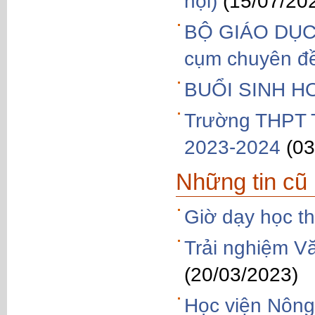
hội)
(15/07/20
BỘ GIÁO DỤC 
cụm chuyên đề
BUỔI SINH 
Trường THPT T
2023-2024
(03
Những tin cũ
Giờ dạy học t
Trải nghiệm V
(20/03/2023)
Học viện Nông