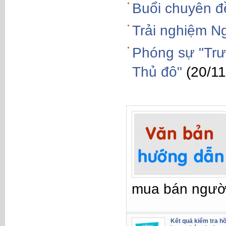
Buổi chuyên đề
Trải nghiệm Ng
Phóng sự "Trư
Thủ đô"
(20/1
mua bán ngườ
Kết quả kiểm tra hồ