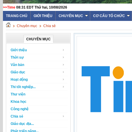
>>Time
08:31 EDT Thứ hai, 10/08/2026
TRANG CHỦ
GIỚI THIỆU
CHUYÊN MỤC
CƠ CẤU TỔ CHỨC
Chuyên mục
Chia sẻ
CHUYÊN MỤC
Giới thiệu
Thời sự
Văn bản
Giáo dục
Hoạt động
Thi tốt nghiệp...
Thư viện
Khoa học
Công nghệ
Chia sẻ
Giáo dục địa...
Phát triển năng...