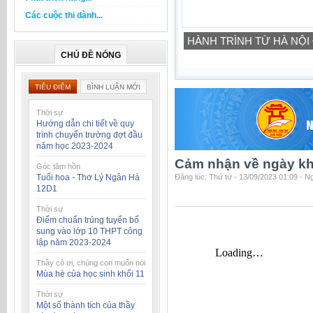
Các cuộc thi dành...
HÀNH TRÌNH TỪ HÀ NỘI
CHỦ ĐỀ NÓNG
TIÊU ĐIỂM
BÌNH LUẬN MỚI
Thời sự
Hướng dẫn chi tiết về quy
trình chuyển trường đợt đầu
năm học 2023-2024
Cảm nhận về ngày kh
Góc tâm hồn
Tuổi hoa - Thơ Lý Ngân Hà
Đăng lúc: Thứ tư - 13/09/2023 01:09 - 
12D1
Thời sự
Điểm chuẩn trúng tuyển bổ
sung vào lớp 10 THPT công
lập năm 2023-2024
Thầy cô ơi, chúng con muốn nói
Mùa hè của học sinh khối 11
Thời sự
Một số thành tích của thầy