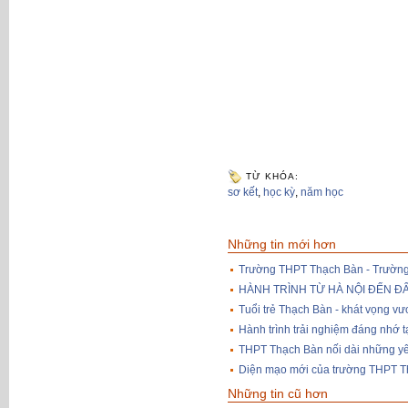
TỪ KHÓA:
sơ kết
,
học kỳ
,
năm học
Những tin mới hơn
Trường THPT Thạch Bàn - Trường
HÀNH TRÌNH TỪ HÀ NỘI ĐẾN Đ
Tuổi trẻ Thạch Bàn - khát vọng vư
Hành trình trải nghiệm đáng nhớ
THPT Thạch Bàn nối dài những y
Diện mạo mới của trường THPT 
Những tin cũ hơn