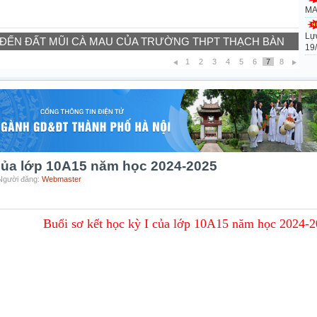
MA
Lự
 ĐẾN ĐẤT MŨI CÀ MAU CỦA TRƯỜNG THPT THẠCH BÀN
19
1
2
3
4
5
6
7
8
 của lớp 10A15 năm học 2024-2025
 Người đăng:
Webmaster
Buổi sơ kết học kỳ I của lớp 10A15 năm học 2024-