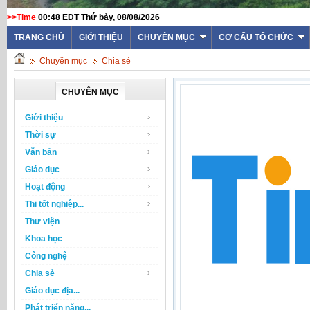
>>Time
00:48 EDT Thứ bảy, 08/08/2026
TRANG CHỦ
GIỚI THIỆU
CHUYÊN MỤC
CƠ CẤU TỔ CHỨC
Chuyên mục
Chia sẻ
CHUYÊN MỤC
Giới thiệu
Thời sự
Văn bản
Giáo dục
Hoạt động
Thi tốt nghiệp...
Thư viện
Khoa học
Công nghệ
Chia sẻ
Giáo dục địa...
Phát triển năng...