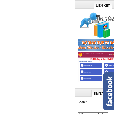
LIÊN KẾT
TÌM TÀI LIỆU
Search