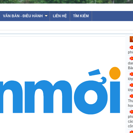
VĂN BẢN - ĐIỀU HÀNH
LIÊN HỆ
TÌM KIẾM
ph
da
Bà
lớ
lớ
Th
họ
ph
các
cô