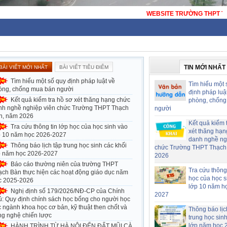
WEBSITE TRƯỜNG THPT THẠCH BÀN - HÀ NỘI - TRƯỜNG THPT C
TIN MỚI NHẤT
BÀI VIẾT MỚI NHẤT
BÀI VIẾT TIÊU ĐIỂM
Tìm hiểu một số quy định pháp luật về
Tìm hiểu một 
òng, chống mua bán người
định pháp luậ
Kết quả kiểm tra hồ sơ xét thăng hạng chức
phòng, chống
nh nghề nghiệp viên chức Trường THPT Thạch
người
n, năm 2026
Kết quả kiểm 
Tra cứu thông tin lớp học của học sinh vào
xét thăng hạn
p 10 năm học 2026-2027
danh nghề ng
Thông báo lịch tập trung học sinh các khối
chức Trường THPT Thạch
p năm học 2026-2027
2026
Báo cáo thường niên của trường THPT
Tra cứu thông 
ạch Bàn thực hiện các hoạt động giáo dục năm
học của học s
c 2025-2026
lớp 10 năm h
Nghị định số 179/2026/NĐ-CP của Chính
2027
ủ: Quy định chính sách học bổng cho người học
 ngành khoa học cơ bản, kỹ thuật then chốt và
Thông báo lịc
ng nghệ chiến lược
trung học sin
lớp năm học 
HÀNH TRÌNH TỪ HÀ NỘI ĐẾN ĐẤT MŨI CÀ