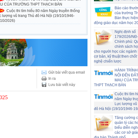
U CỦA TRƯỜNG THPT THẠCH BÀN
Báo cáo thườ
Cuộc thi tìm hiểu 80 năm Ngày truyền thống
của trường T
c lượng vũ trang Thủ đô Hà Nội (19/10/1946-
Bàn thực hiện
/10/2026)
động giáo dục năm học 2
Nghị định số
179/2026/NĐ
Chính phủ: Q
chính sách h
cho người học các ngành
cơ bản, kỹ thuật then chốt
nghệ chiến lược
HÀNH TRÌNH
Gửi bài viết qua email
NỘI ĐẾN ĐẤT
In ra
MAU CỦA T
Lưu bài viết này
THPT THẠCH BÀN
Cuộc thi tìm h
2025
năm Ngày tru
Lực lượng vũ 
đô Hà Nội (19/10/1946-19
Tăng cường c
quản lý các h
biểu diễn nghệ
các cơ sở giá
địa bàn Thành phố