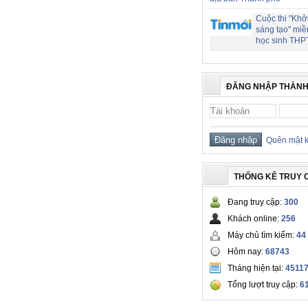
Cuộc thi "Khở
sáng tạo" miề
học sinh THP
ĐĂNG NHẬP THÀNH
Quên mật 
THỐNG KÊ TRUY 
Đang truy cập:
300
Khách online:
256
Máy chủ tìm kiếm:
44
Hôm nay:
68743
Tháng hiện tại:
4511
Tổng lượt truy cập:
6