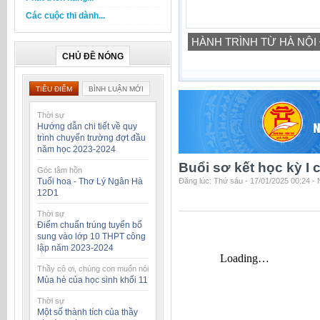
Các cuộc thi dành...
HÀNH TRÌNH TỪ HÀ NỘI
CHỦ ĐỀ NÓNG
TIÊU ĐIỂM
BÌNH LUẬN MỚI
Thời sự
Hướng dẫn chi tiết về quy
trình chuyển trường đợt đầu
năm học 2023-2024
Buổi sơ kết học kỳ I
Góc tâm hồn
Tuổi hoa - Thơ Lý Ngân Hà
Đăng lúc: Thứ sáu - 17/01/2025 00:24 -
12D1
Thời sự
Điểm chuẩn trúng tuyển bổ
sung vào lớp 10 THPT công
lập năm 2023-2024
Thầy cô ơi, chúng con muốn nói
Mùa hè của học sinh khối 11
Thời sự
Một số thành tích của thầy