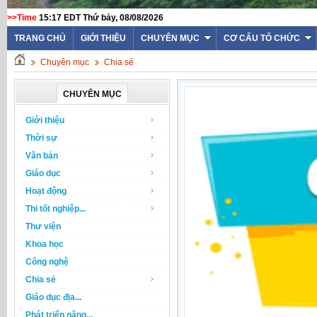
>>Time
15:17 EDT Thứ bảy, 08/08/2026
TRANG CHỦ
GIỚI THIỆU
CHUYÊN MỤC
CƠ CẤU TỔ CHỨC
Chuyên mục
Chia sẻ
CHUYÊN MỤC
Giới thiệu
Thời sự
Văn bản
Giáo dục
Hoạt động
Thi tốt nghiệp...
Thư viện
Khoa học
Công nghệ
Chia sẻ
Giáo dục địa...
Phát triển năng...