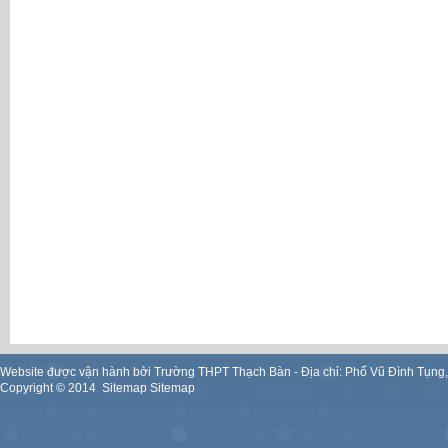
Website được vận hành bởi Trường THPT Thạch Bàn - Địa chỉ: Phố Vũ Đình Tụng
Copyright ©
2014
.
Sitemap
Sitemap