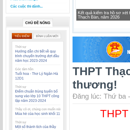
Các cuộc thi dành...
Kết quả kiểm tra hồ sơ xé
Thạch Bàn, năm 2026
Tra cứu thông tin lớp học 
CHỦ ĐỀ NÓNG
TIÊU ĐIỂM
BÌNH LUẬN MỚI
Thời sự
Hướng dẫn chi tiết về quy
trình chuyển trường đợt đầu
năm học 2023-2024
THPT Thạc
Góc tâm hồn
Tuổi hoa - Thơ Lý Ngân Hà
12D1
thương!
Thời sự
Điểm chuẩn trúng tuyển bổ
Đăng lúc: Thứ ba 
sung vào lớp 10 THPT công
lập năm 2023-2024
Thầy cô ơi, chúng con muốn nói
THPT 
Mùa hè của học sinh khối 11
Thời sự
Một số thành tích của thầy