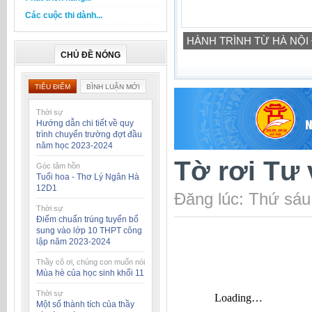
Các cuộc thi dành...
HÀNH TRÌNH TỪ HÀ NỘI
CHỦ ĐỀ NÓNG
TIÊU ĐIỂM
BÌNH LUẬN MỚI
Thời sự
Hướng dẫn chi tiết về quy
trình chuyển trường đợt đầu
năm học 2023-2024
Tờ rơi Tư
Góc tâm hồn
Tuổi hoa - Thơ Lý Ngân Hà
12D1
Đăng lúc: Thứ sáu
Thời sự
Điểm chuẩn trúng tuyển bổ
sung vào lớp 10 THPT công
lập năm 2023-2024
Thầy cô ơi, chúng con muốn nói
Mùa hè của học sinh khối 11
Thời sự
Một số thành tích của thầy