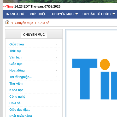
>>Time
14:23 EDT Thứ sáu, 07/08/2026
TRANG CHỦ
GIỚI THIỆU
CHUYÊN MỤC
CƠ CẤU TỔ CHỨC
Chuyên mục
Chia sẻ
CHUYÊN MỤC
Giới thiệu
Thời sự
Văn bản
Giáo dục
Hoạt động
Thi tốt nghiệp...
Thư viện
Khoa học
Công nghệ
Chia sẻ
Giáo dục địa...
Phát triển năng...