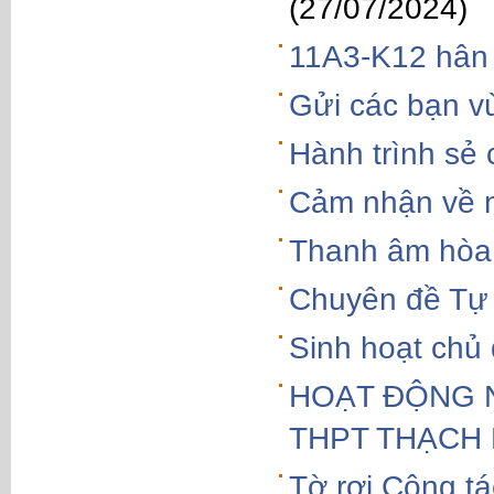
(27/07/2024)
11A3-K12 hân
Gửi các bạn v
Hành trình sẻ 
Cảm nhận về n
Thanh âm hòa 
Chuyên đề Tự 
Sinh hoạt chủ
HOẠT ĐỘNG 
THPT THẠCH
Tờ rơi Công tá