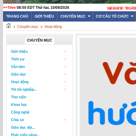
>>Time
08:50 EDT Thứ hai, 10/08/2026
WEBSITE TRƯỜNG THPT
TRANG CHỦ
GIỚI THIỆU
CHUYÊN MỤC
CƠ CẤU TỔ CHỨC
Chuyên mục
Hoạt động
CHUYÊN MỤC
Giới thiệu
Thời sự
Văn bản
Giáo dục
Hoạt động
Thi tốt nghiệp...
Thư viện
Khoa học
Công nghệ
Chia sẻ
Giáo dục địa...
Phát triển năng...