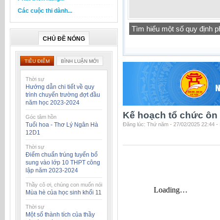
Các cuộc thi dành...
Tìm hiểu một số quy định 
CHỦ ĐỀ NÓNG
TIÊU ĐIỂM
BÌNH LUẬN MỚI
Thời sự
Hướng dẫn chi tiết về quy
trình chuyển trường đợt đầu
năm học 2023-2024
Kế hoạch tổ chức ôn 
Góc tâm hồn
Tuổi hoa - Thơ Lý Ngân Hà
Đăng lúc: Thứ năm - 27/02/2025 22:44 -
12D1
Thời sự
Điểm chuẩn trúng tuyển bổ
sung vào lớp 10 THPT công
lập năm 2023-2024
Thầy cô ơi, chúng con muốn nói
Mùa hè của học sinh khối 11
Thời sự
Một số thành tích của thầy