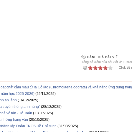
ĐÁNH GIÁ BÀI VIẾT
Tổng số điểm của bài viết là: 10 tr
Click để 
hoạt chất cầm máu từ lá Cỏ lào (Chromolaena odorata) và khả năng ứng dụng tro
12 năm học 2025-2026)
(25/11/2025)
nh an lành
(16/12/2025)
ửa truyền thống anh hùng"
(28/12/2025)
há vô tận - Tổ Toán
(11/11/2025)
 những trang văn
(20/10/2025)
thành lập Đoàn TNCS Hồ Chí Minh
(31/03/2025)