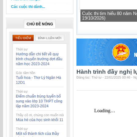
Các cuộc thi dành...
Cuộc thi tìm hiểu 80 năm N
19/10/2026)
CHỦ ĐỀ NÓNG
TIÊU ĐIỂM
BÌNH LUẬN MỚI
Thời sự
Hướng dẫn chi tiết về quy
trình chuyển trường đợt đầu
năm học 2023-2024
Hành trình đầy nghị 
Góc tâm hồn
Tuổi hoa - Thơ Lý Ngân Hà
Đăng lúc: Thứ tư - 22/01/2025 00:46 - 
12D1
Thời sự
Điểm chuẩn trúng tuyển bổ
sung vào lớp 10 THPT công
lập năm 2023-2024
Thầy cô ơi, chúng con muốn nói
Mùa hè của học sinh khối 11
Thời sự
Một số thành tích của thầy