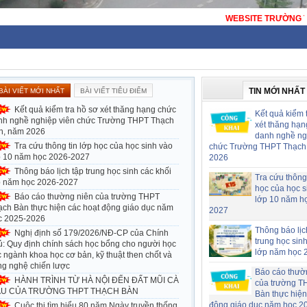
WEBSITE TRƯỜNG THPT THẠCH BÀN - HÀ NỘI - TRƯỜ
TIN MỚI NHẤT
BÀI VIẾT MỚI NHẤT
BÀI VIẾT TIÊU ĐIỂM
Kết quả kiểm tra hồ sơ xét thăng hạng chức
Kết quả kiểm 
nh nghề nghiệp viên chức Trường THPT Thạch
xét thăng hạn
n, năm 2026
danh nghề ng
Tra cứu thông tin lớp học của học sinh vào
chức Trường THPT Thạch
p 10 năm học 2026-2027
2026
Thông báo lịch tập trung học sinh các khối
Tra cứu thông 
p năm học 2026-2027
học của học s
Báo cáo thường niên của trường THPT
lớp 10 năm h
ạch Bàn thực hiện các hoạt động giáo dục năm
2027
c 2025-2026
Thông báo lịc
Nghị định số 179/2026/NĐ-CP của Chính
trung học sin
ủ: Quy định chính sách học bổng cho người học
lớp năm học 
 ngành khoa học cơ bản, kỹ thuật then chốt và
ng nghệ chiến lược
Báo cáo thườ
HÀNH TRÌNH TỪ HÀ NỘI ĐẾN ĐẤT MŨI CÀ
của trường T
U CỦA TRƯỜNG THPT THẠCH BÀN
Bàn thực hiện
động giáo dục năm học 2
Cuộc thi tìm hiểu 80 năm Ngày truyền thống