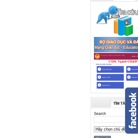
TÌM TÀI LIỆU
Search