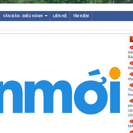
VĂN BẢN - ĐIỀU HÀNH
LIÊN HỆ
TÌM KIẾM
da
Bà
lớ
lớ
Th
họ
ph
các
cô
MA