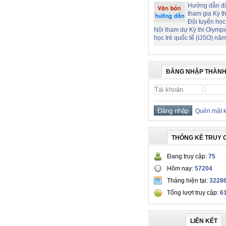
Hướng dẫn đ
tham gia Kỳ t
Đội tuyển học
Nội tham dự Kỳ thi Olymp
học trẻ quốc tế (IJSO) nă
ĐĂNG NHẬP THÀNH
Quên mật 
THỐNG KÊ TRUY 
Đang truy cập:
75
Hôm nay:
57204
Tháng hiện tại:
3228
Tổng lượt truy cập:
6
LIÊN KẾT