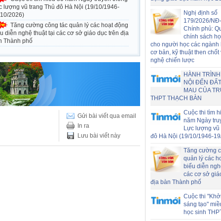
c lượng vũ trang Thủ đô Hà Nội (19/10/1946-
Nghị định số
/10/2026)
179/2026/NĐ
Tăng cường công tác quản lý các hoạt động
Chính phủ: Q
u diễn nghệ thuật tại các cơ sở giáo dục trên địa
chính sách h
n Thành phố
cho người học các ngành
cơ bản, kỹ thuật then chốt
nghệ chiến lược
HÀNH TRÌNH
NỘI ĐẾN ĐẤT
MAU CỦA T
THPT THẠCH BÀN
Cuộc thi tìm h
Gửi bài viết qua email
năm Ngày tru
In ra
Lực lượng vũ 
Lưu bài viết này
đô Hà Nội (19/10/1946-19
Tăng cường c
quản lý các h
biểu diễn nghệ
các cơ sở giá
địa bàn Thành phố
Cuộc thi "Khở
sáng tạo" miề
học sinh THP