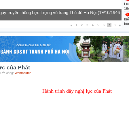
Lự
19
gày truyền thống Lực lượng vũ trang Thủ đô Hà Nội (19/10/1946-
biể
bà
1
2
3
4
5
6
7
8
lực của Phát
Người đăng:
Webmaster
Hành trình đầy nghị lực của Phát