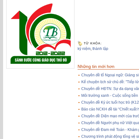
TỪ KHÓA:
kỷ niệm
,
thành lập
Những tin mới hơn
Chuyên đề tổ Ngoại ngữ: Giáng si
Kể chuyện lịch sử chủ đề: "Tiếp l
Chuyên đề HĐTN: Sự đa dạng vă
Môi trường xanh - Cuộc sống bền
Chuyên đề Ký ức tuổi học trò (K
Báo cáo NCKH đề tài “Chiết xuất 
Chuyên đề Diện mạo mới của trườ
Chuyên đề Người phụ nữ Việt qua
Chuyên đề Đam mê Toán - Khám p
Chương trình phát động tổng vệ s