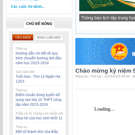
Các cuộc thi dành...
Báo cáo thường niên của t
học 2025-2026
CHỦ ĐỀ NÓNG
TIÊU ĐIỂM
BÌNH LUẬN MỚI
Thời sự
Hướng dẫn chi tiết về quy
trình chuyển trường đợt đầu
năm học 2023-2024
Chào mừng kỷ niệm 9
Góc tâm hồn
Tuổi hoa - Thơ Lý Ngân Hà
Đăng lúc: Thứ hai - 31/03/2025 00:04 - 
12D1
Thời sự
Điểm chuẩn trúng tuyển bổ
sung vào lớp 10 THPT công
lập năm 2023-2024
Thầy cô ơi, chúng con muốn nói
Mùa hè của học sinh khối 11
Thời sự
Một số thành tích của thầy