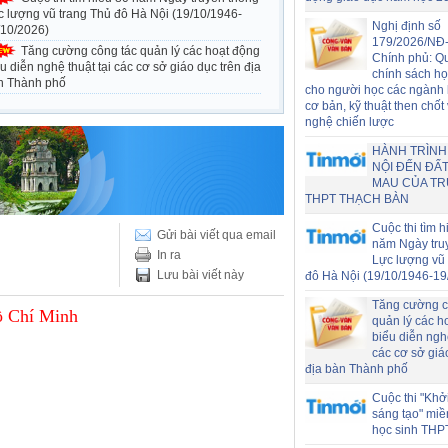
c lượng vũ trang Thủ đô Hà Nội (19/10/1946-
Nghị định số
/10/2026)
179/2026/NĐ
Tăng cường công tác quản lý các hoạt động
Chính phủ: Q
u diễn nghệ thuật tại các cơ sở giáo dục trên địa
chính sách h
n Thành phố
cho người học các ngành
cơ bản, kỹ thuật then chốt
nghệ chiến lược
HÀNH TRÌNH
NỘI ĐẾN ĐẤT
MAU CỦA T
THPT THẠCH BÀN
Cuộc thi tìm h
Gửi bài viết qua email
năm Ngày tru
In ra
Lực lượng vũ 
Lưu bài viết này
đô Hà Nội (19/10/1946-19
Tăng cường c
ồ Chí Minh
quản lý các h
biểu diễn nghệ
các cơ sở giá
địa bàn Thành phố
Cuộc thi "Khở
sáng tạo" miề
học sinh THP