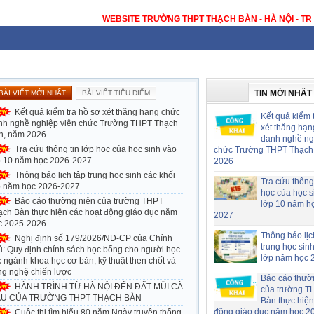
 TRƯỜNG THPT THẠCH BÀN - HÀ NỘI - TRƯỜNG THPT CÔNG LẬP ĐẠT CHU
TIN MỚI NHẤT
BÀI VIẾT MỚI NHẤT
BÀI VIẾT TIÊU ĐIỂM
Kết quả kiểm tra hồ sơ xét thăng hạng chức
Kết quả kiểm 
nh nghề nghiệp viên chức Trường THPT Thạch
xét thăng hạn
n, năm 2026
danh nghề ng
Tra cứu thông tin lớp học của học sinh vào
chức Trường THPT Thạch
p 10 năm học 2026-2027
2026
Thông báo lịch tập trung học sinh các khối
Tra cứu thông 
p năm học 2026-2027
học của học s
Báo cáo thường niên của trường THPT
lớp 10 năm h
ạch Bàn thực hiện các hoạt động giáo dục năm
2027
c 2025-2026
Thông báo lịc
Nghị định số 179/2026/NĐ-CP của Chính
trung học sin
ủ: Quy định chính sách học bổng cho người học
lớp năm học 
 ngành khoa học cơ bản, kỹ thuật then chốt và
ng nghệ chiến lược
Báo cáo thườ
HÀNH TRÌNH TỪ HÀ NỘI ĐẾN ĐẤT MŨI CÀ
của trường T
U CỦA TRƯỜNG THPT THẠCH BÀN
Bàn thực hiện
động giáo dục năm học 2
Cuộc thi tìm hiểu 80 năm Ngày truyền thống