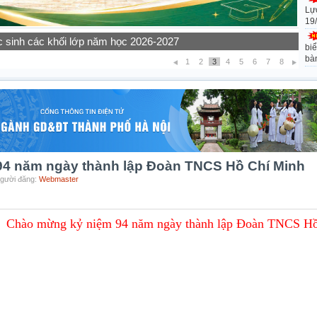
Lự
19
rường THPT Thạch Bàn thực hiện các hoạt động giáo dục năm
biể
bà
1
2
3
4
5
6
7
8
4 năm ngày thành lập Đoàn TNCS Hồ Chí Minh
Người đăng:
Webmaster
Chào mừng kỷ niệm 94 năm ngày thành lập Đoàn TNCS H