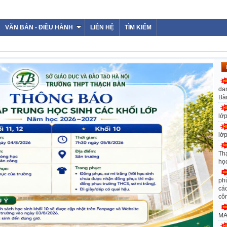
WEBSITE
VĂN BẢN - ĐIỀU HÀNH
LIÊN HỆ
TÌM KIẾM
da
Bà
lớ
lớ
Th
họ
ph
các
cô
MA