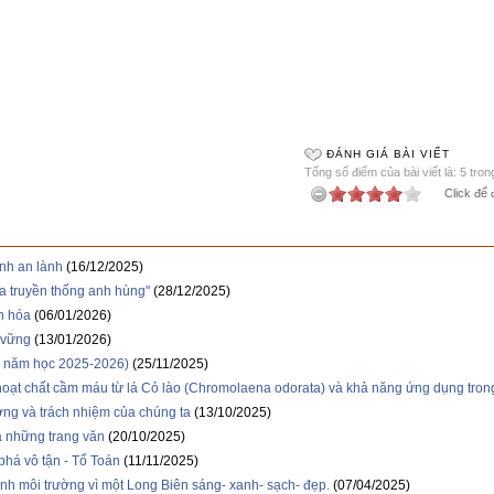
ĐÁNH GIÁ BÀI VIẾT
Tổng số điểm của bài viết là: 5 tron
Click để 
nh an lành
(16/12/2025)
ửa truyền thống anh hùng"
(28/12/2025)
n hóa
(06/01/2026)
 vững
(13/01/2026)
12 năm học 2025-2026)
(25/11/2025)
hoạt chất cầm máu từ lá Cỏ lào (Chromolaena odorata) và khả năng ứng dụng tro
ng và trách nhiệm của chúng ta
(13/10/2025)
 những trang văn
(20/10/2025)
há vô tận - Tổ Toán
(11/11/2025)
inh môi trường vì một Long Biên sáng- xanh- sạch- đẹp.
(07/04/2025)