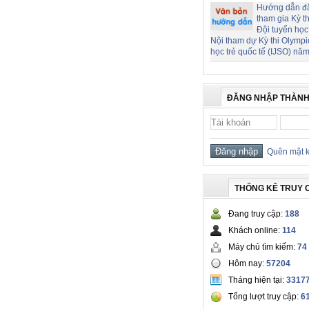
Hướng dẫn đ
tham gia Kỳ t
Đội tuyển học
Nội tham dự Kỳ thi Olymp
học trẻ quốc tế (IJSO) nă
ĐĂNG NHẬP THÀNH
Quên mật 
THỐNG KÊ TRUY 
Đang truy cập:
188
Khách online:
114
Máy chủ tìm kiếm:
74
Hôm nay:
57204
Tháng hiện tại:
3317
Tổng lượt truy cập:
6