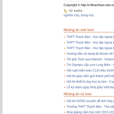
Copyright © http://c3thachban.edu.v
TỪ KHÓA:
nghiên cứu
,
trung học
Những tin mới hơn
THPT Thạch Bàn - Học tập ngoại 
THPT Thạch Bàn - Học tập ngoại 
THPT Thạch Bàn - Học tập ngoại 
Hướng dẫn sử dụng tài khoản hệ 
Thi giải Toán qua Internet - Vio
Thi Olympic cấp cụm Long Biên -
Hội nghị kiện toàn CLB Hiệu trư
Hội thi giáo viên giỏi thành phố H
Hội thi thiết bị dạy học tự làm -
Lễ kỷ niệm ngày Nhà giáo Việt N
Những tin cũ hơn
Hội thi GVDG chuyên đề tích hợp
Trường THPT Thạch Bàn - Tỏa sán
Khai giảng năm học mới 2015-20