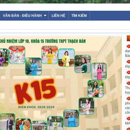
WEBSI
VĂN BẢN - ĐIỀU HÀNH
LIÊN HỆ
TÌM KIẾM
da
Bà
lớ
lớ
Th
họ
ph
các
cô
MA