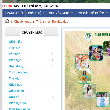
>>Time
14:26 EDT Thứ năm, 06/08/2026
TRANG CHỦ
GIỚI THIỆU
CHUYÊN MỤC
CƠ CẤU TỔ CHỨC
Chuyên mục
Thời sự
Tin giáo dục
CHUYÊN MỤC
Giới thiệu
Thời sự
Văn bản
Giáo dục
Hoạt động
Thi tốt nghiệp...
Thư viện
Khoa học
Công nghệ
Chia sẻ
Giáo dục địa...
Phát triển năng...