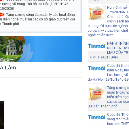
c lượng vũ trang Thủ đô Hà Nội (19/10/1946-
Nghị định số
/10/2026)
179/2026/NĐ
Tăng cường công tác quản lý các hoạt động
Chính phủ: Q
u diễn nghệ thuật tại các cơ sở giáo dục trên địa
chính sách h
n Thành phố
cho người học các ngành
cơ bản, kỹ thuật then chốt
nghệ chiến lược
HÀNH TRÌNH
NỘI ĐẾN ĐẤT
MAU CỦA T
THPT THẠCH BÀN
Cuộc thi tìm h
ia Lâm
năm Ngày tru
Lực lượng vũ 
đô Hà Nội (19/10/1946-19
Tăng cường c
quản lý các h
biểu diễn nghệ
các cơ sở giá
địa bàn Thành phố
Cuộc thi "Khở
sáng tạo" miề
học sinh THP