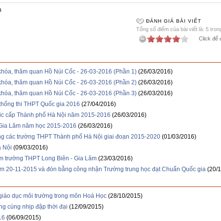
n
ĐÁNH GIÁ BÀI VIẾT
Tổng số điểm của bài viết là: 5 tron
Click để 
khóa, thăm quan Hồ Núi Cốc - 26-03-2016 (Phần 1)
(26/03/2016)
khóa, thăm quan Hồ Núi Cốc - 26-03-2016 (Phần 2)
(26/03/2016)
khóa, thăm quan Hồ Núi Cốc - 26-03-2016 (Phần 3)
(26/03/2016)
thống thi THPT Quốc gia 2016
(27/04/2016)
lymic cấp Thành phố Hà Nội năm 2015-2016
(26/03/2016)
 Gia Lâm năm học 2015-2016
(26/03/2016)
ởng các trường THPT Thành phố Hà Nội giai đoạn 2015-2020
(01/03/2016)
à Nội
(09/03/2016)
 Cụm trường THPT Long Biên - Gia Lâm
(23/03/2016)
am 20-11-2015 và đón bằng công nhận Trường trung học đạt Chuẩn Quốc gia
(20/
 giáo dục môi trường trong môn Hoá Học
(28/10/2015)
g cùng nhịp đập thời đại
(12/09/2015)
16
(06/09/2015)