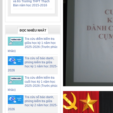
và trò Trường THPT Thạch
Bàn năm học 2015-2016
ĐỌC NHIỀU NHẤT
Tra cứu điểm kiểm tra
giữa học kỳ 1 năm học
2025-2026 (Trước phúc
khảo)
Tra cứu số báo danh,
phòng kiểm tra giữa
học kỳ 1 năm học 2025-
2026
Tra cứu điểm kiểm tra
cuối học kỳ 1 năm học
2025-2026 (Trước phúc
khảo)
Tra cứu số báo danh,
phòng kiểm tra giữa
học kỳ 2 năm học 2025-
2026