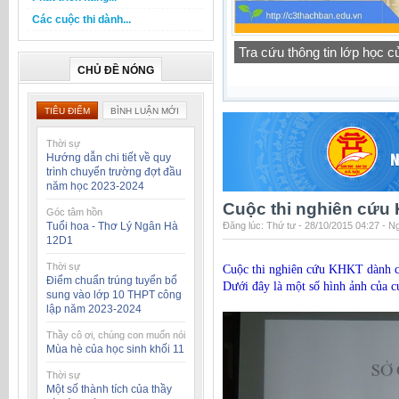
Các cuộc thi dành...
Thông báo lịch tập trung h
CHỦ ĐỀ NÓNG
TIÊU ĐIỂM
BÌNH LUẬN MỚI
Thời sự
Hướng dẫn chi tiết về quy
trình chuyển trường đợt đầu
năm học 2023-2024
Cuộc thi nghiên cứu
Góc tâm hồn
Tuổi hoa - Thơ Lý Ngân Hà
Đăng lúc: Thứ tư - 28/10/2015 04:27 - 
12D1
Thời sự
Cuộc thi nghiên cứu KHKT dành c
Điểm chuẩn trúng tuyển bổ
Dưới đây là một số hình ảnh của cu
sung vào lớp 10 THPT công
lập năm 2023-2024
Thầy cô ơi, chúng con muốn nói
Mùa hè của học sinh khối 11
Thời sự
Một số thành tích của thầy