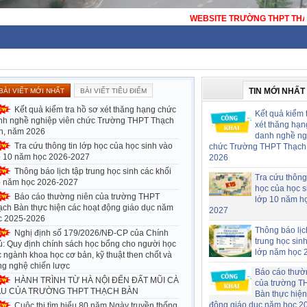
TE TRƯỜNG THPT THẠCH BÀN - HÀ NỘI - TRƯỜNG THPT CÔNG LẬP ĐẠT C
TIN MỚI NHẤT
BÀI VIẾT MỚI NHẤT
BÀI VIẾT TIÊU ĐIỂM
Kết quả kiểm tra hồ sơ xét thăng hạng chức
Kết quả kiểm 
nh nghề nghiệp viên chức Trường THPT Thạch
xét thăng hạn
n, năm 2026
danh nghề ng
Tra cứu thông tin lớp học của học sinh vào
chức Trường THPT Thạch
p 10 năm học 2026-2027
2026
Thông báo lịch tập trung học sinh các khối
Tra cứu thông 
p năm học 2026-2027
học của học s
Báo cáo thường niên của trường THPT
lớp 10 năm h
ạch Bàn thực hiện các hoạt động giáo dục năm
2027
c 2025-2026
Thông báo lịc
Nghị định số 179/2026/NĐ-CP của Chính
trung học sin
ủ: Quy định chính sách học bổng cho người học
lớp năm học 
 ngành khoa học cơ bản, kỹ thuật then chốt và
ng nghệ chiến lược
Báo cáo thườ
HÀNH TRÌNH TỪ HÀ NỘI ĐẾN ĐẤT MŨI CÀ
của trường T
U CỦA TRƯỜNG THPT THẠCH BÀN
Bàn thực hiện
động giáo dục năm học 2
Cuộc thi tìm hiểu 80 năm Ngày truyền thống