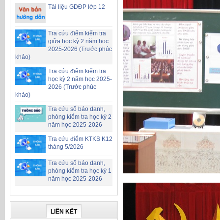
Tài liệu GDĐP lớp 12
Tra cứu điểm kiểm tra
giữa học kỳ 2 năm học
2025-2026 (Trước phúc
khảo)
Tra cứu điểm kiểm tra
học kỳ 2 năm học 2025-
2026 (Trước phúc
khảo)
Tra cứu số báo danh,
phòng kiểm tra học kỳ 2
năm học 2025-2026
Tra cứu điểm KTKS K12
tháng 5/2026
Tra cứu số báo danh,
phòng kiểm tra học kỳ 1
năm học 2025-2026
LIÊN KẾT