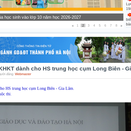
Lự
19
ọc sinh các khối lớp năm học 2026-2027
biể
bà
1
2
3
4
5
6
7
8
 KHKT dành cho HS trung học cụm Long Biên - G
Người đăng:
Webmaster
ho HS trung học cụm Long Biên - Gia Lâm.
ộc thi.