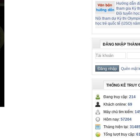
Hướng dẫn đ
tham gia Kỳ t
Đội tuyển học
Nội tham dự Kỳ thi Olymp
học trẻ quốc tế (IJSO) nă
ĐĂNG NHẬP THÀNH
Quên mật 
THỐNG KÊ TRUY 
Đang truy cập:
214
Khách online:
69
Máy chủ tìm kiếm:
14
Hôm nay:
57204
Tháng hiện tại:
3148
Tổng lượt truy cập:
6