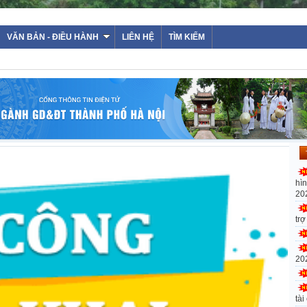
VĂN BẢN - ĐIỀU HÀNH
LIÊN HỆ
TÌM KIẾM
hì
20
tr
20
tài