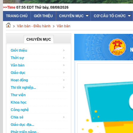
>>Time
07:55 EDT Thứ bảy, 08/08/2026
TRANG CHỦ
GIỚI THIỆU
CHUYÊN MỤC
CƠ CẤU TỔ CHỨC
Văn bản - Điều hành
Văn bản
CHUYÊN MỤC
Giới thiệu
Thời sự
Văn bản
Giáo dục
Hoạt động
Thi tốt nghiệp...
Thư viện
Khoa học
Công nghệ
Chia sẻ
Giáo dục địa...
Phát triển năng...