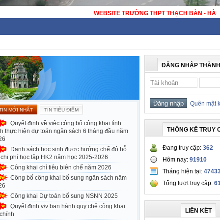
WEBSITE TRƯỜNG THPT THẠCH B
ĐĂNG NHẬP THÀNH
Quên mật 
TIN MỚI NHẤT
TIN TIÊU ĐIỂM
Quyết định về việc công bố công khai tình
THỐNG KÊ TRUY 
nh thực hiện dự toán ngân sách 6 tháng đầu năm
26
Đang truy cập:
362
Danh sách học sinh được hưởng chế độ hỗ
ợ chi phí học tập HK2 năm học 2025-2026
Hôm nay:
91910
Công khai chỉ tiêu biên chế năm 2026
Tháng hiện tại:
4743
Công bố công khai bổ sung ngân sách năm
Tổng lượt truy cập:
6
26
Công khai Dự toán bổ sung NSNN 2025
Quyết định v/v ban hành quy chế công khai
LIÊN KẾT
 chính