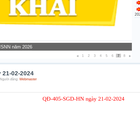
20
 NSNN năm 2026
1
2
3
4
5
6
7
8
 21-02-2024
 Người đăng:
Webmaster
QĐ-405-SGD-HN ngày 21-02-2024