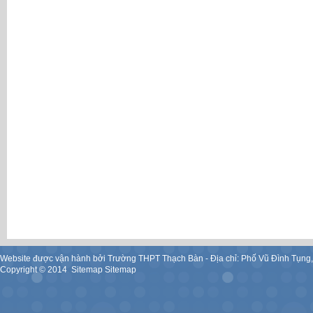
Website được vận hành bởi Trường THPT Thạch Bàn - Địa chỉ: Phố Vũ Đình Tụng
Copyright ©
2014
.
Sitemap
Sitemap