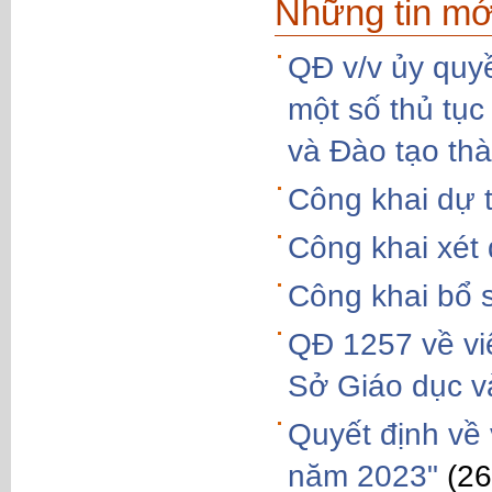
Những tin mớ
QĐ v/v ủy quy
một số thủ tục
và Đào tạo th
Công khai dự 
Công khai xét
Công khai bổ 
QĐ 1257 về vi
Sở Giáo dục v
Quyết định về 
năm 2023"
(26