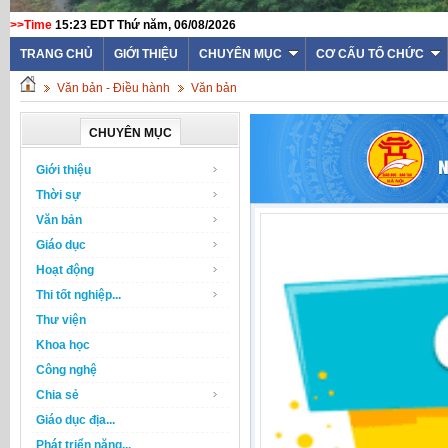
>>Time
15:23 EDT Thứ năm, 06/08/2026
TRANG CHỦ
GIỚI THIỆU
CHUYÊN MỤC
CƠ CẤU TỔ CHỨC
Văn bản - Điều hành
Văn bản
CHUYÊN MỤC
Giới thiệu
Thời sự
Văn bản
Giáo dục
Hoạt động
Thi tốt nghiệp...
Thư viện
Khoa học
Công nghệ
Chia sẻ
Giáo dục địa...
Phát triển năng...