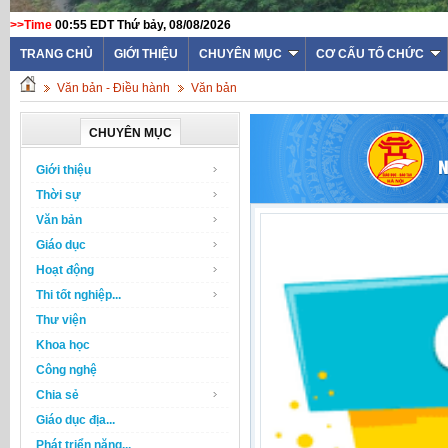
>>Time
00:55 EDT Thứ bảy, 08/08/2026
TRANG CHỦ
GIỚI THIỆU
CHUYÊN MỤC
CƠ CẤU TỔ CHỨC
Văn bản - Điều hành
Văn bản
CHUYÊN MỤC
Giới thiệu
Thời sự
Văn bản
Giáo dục
Hoạt động
Thi tốt nghiệp...
Thư viện
Khoa học
Công nghệ
Chia sẻ
Giáo dục địa...
Phát triển năng...