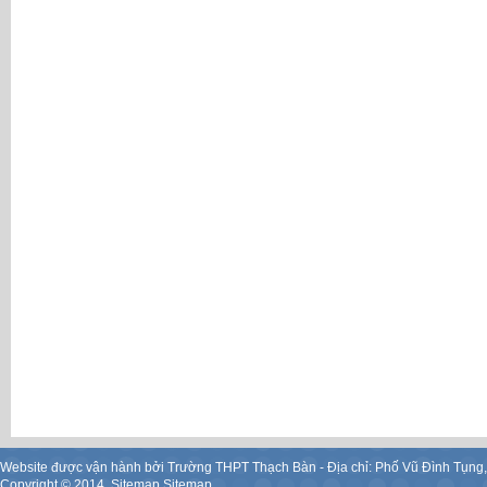
Website được vận hành bởi Trường THPT Thạch Bàn - Địa chỉ: Phố Vũ Đình Tụng
Copyright ©
2014
.
Sitemap
Sitemap