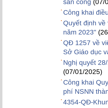
sản công
(07/
Công khai điề
Quyết định về 
năm 2023"
(26
QĐ 1257 về vi
Sở Giáo dục v
Nghị quyết 28
(07/01/2025)
Công khai Quy
phí NSNN thà
4354-QĐ-Khun