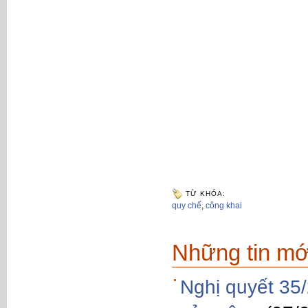
TỪ KHÓA:
quy chế
,
công khai
Những tin mớ
Nghị quyết 35