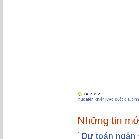
TỪ KHÓA:
thực hiện
,
chiến lược
,
quốc gia
,
bìn
Những tin mớ
Dự toán ngân