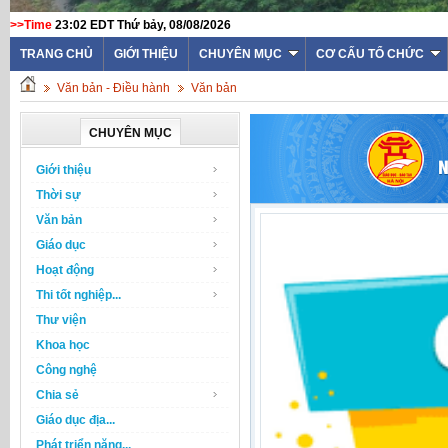
>>Time
23:02 EDT Thứ bảy, 08/08/2026
TRANG CHỦ
GIỚI THIỆU
CHUYÊN MỤC
CƠ CẤU TỔ CHỨC
Văn bản - Điều hành
Văn bản
CHUYÊN MỤC
Giới thiệu
Thời sự
Văn bản
Giáo dục
Hoạt động
Thi tốt nghiệp...
Thư viện
Khoa học
Công nghệ
Chia sẻ
Giáo dục địa...
Phát triển năng...