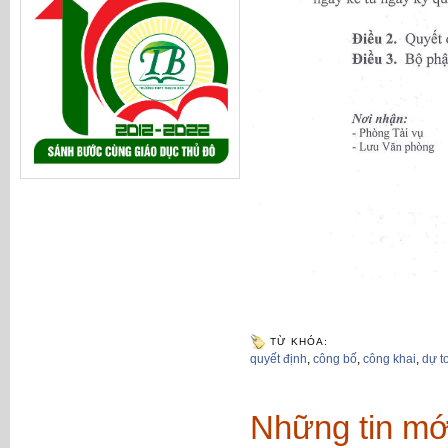
TỪ KHÓA:
quyết định
,
công bố
,
công khai
,
dự t
Những tin mớ