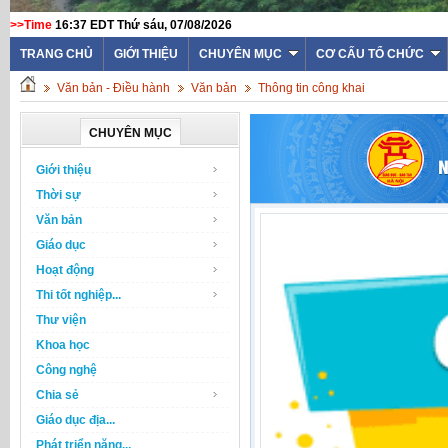
>>Time
16:37 EDT Thứ sáu, 07/08/2026
TRANG CHỦ
GIỚI THIỆU
CHUYÊN MỤC
CƠ CẤU TỔ CHỨC
Văn bản - Điều hành
Văn bản
Thông tin công khai
CHUYÊN MỤC
Giới thiệu
Thời sự
Văn bản
Giáo dục
Hoạt động
Thi tốt nghiệp...
Thư viện
Khoa học
Công nghệ
Chia sẻ
Giáo dục địa...
Phát triển năng...