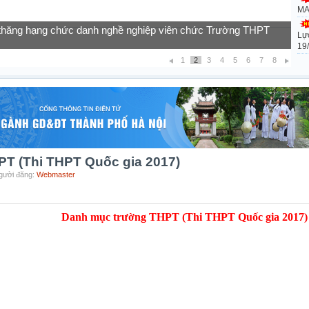
MA
t thăng hạng chức danh nghề nghiệp viên chức Trường THPT
Lự
của học sinh vào lớp 10 năm học 2026-2027
19
1
2
3
4
5
6
7
8
T (Thi THPT Quốc gia 2017)
Người đăng:
Webmaster
Danh mục trường THPT (Thi THPT Quốc gia 2017)