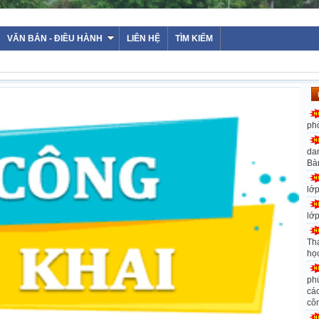
WEBS
VĂN BẢN - ĐIỀU HÀNH
LIÊN HỆ
TÌM KIẾM
ph
da
Bà
lớ
lớ
Th
họ
ph
các
cô