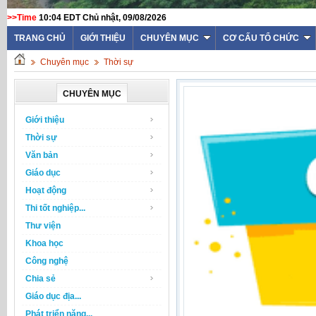
>>Time
10:04 EDT Chủ nhật, 09/08/2026
TRANG CHỦ
GIỚI THIỆU
CHUYÊN MỤC
CƠ CẤU TỔ CHỨC
Chuyên mục
Thời sự
CHUYÊN MỤC
Giới thiệu
Thời sự
Văn bản
Giáo dục
Hoạt động
Thi tốt nghiệp...
Thư viện
Khoa học
Công nghệ
Chia sẻ
Giáo dục địa...
Phát triển năng...