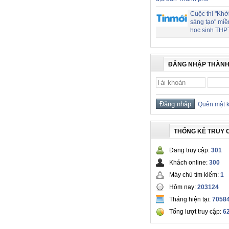
Cuộc thi "Khở
sáng tạo" miề
học sinh THP
ĐĂNG NHẬP THÀNH
Quên mật 
THỐNG KÊ TRUY 
Đang truy cập:
301
Khách online:
300
Máy chủ tìm kiếm:
1
Hôm nay:
203124
Tháng hiện tại:
7058
Tổng lượt truy cập:
6