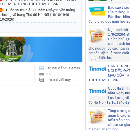
U CỦA TRƯỜNG THPT THẠCH BÀN
Báo cáo thườ
Cuộc thi tìm hiểu 80 năm Ngày truyền thống
của trường T
c lượng vũ trang Thủ đô Hà Nội (19/10/1946-
Bàn thực hiện
/10/2026)
động giáo dục năm học 2
Nghị định số
179/2026/NĐ
Chính phủ: Q
chính sách h
cho người học các ngành
cơ bản, kỹ thuật then chốt
nghệ chiến lược
HÀNH TRÌNH
Gửi bài viết qua email
NỘI ĐẾN ĐẤT
In ra
MAU CỦA T
Lưu bài viết này
THPT THẠCH BÀN
Cuộc thi tìm h
năm Ngày tru
Lực lượng vũ 
đô Hà Nội (19/10/1946-19
Tăng cường c
quản lý các h
biểu diễn nghệ
các cơ sở giá
địa bàn Thành phố