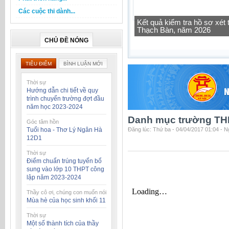
Các cuộc thi dành...
Kết quả kiểm tra hồ sơ xé
Thạch Bàn, năm 2026
Tra cứu thông tin lớp học 
CHỦ ĐỀ NÓNG
TIÊU ĐIỂM
BÌNH LUẬN MỚI
Thời sự
Hướng dẫn chi tiết về quy
trình chuyển trường đợt đầu
năm học 2023-2024
Danh mục trường THP
Góc tâm hồn
Tuổi hoa - Thơ Lý Ngân Hà
Đăng lúc: Thứ ba - 04/04/2017 01:04 - 
12D1
Thời sự
Điểm chuẩn trúng tuyển bổ
sung vào lớp 10 THPT công
lập năm 2023-2024
Thầy cô ơi, chúng con muốn nói
Mùa hè của học sinh khối 11
Thời sự
Một số thành tích của thầy