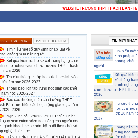
ITE TRƯỜNG THPT THẠCH BÀN - HÀ NỘI - TRƯỜNG THPT CÔNG LẬP ĐẠT C
TIN MỚI NHẤT
BÀI VIẾT MỚI NHẤT
BÀI VIẾT TIÊU ĐIỂM
Tìm hiểu một số quy định pháp luật về
Tìm hiểu một 
òng, chống mua bán người
định pháp luậ
Kết quả kiểm tra hồ sơ xét thăng hạng chức
phòng, chống
nh nghề nghiệp viên chức Trường THPT Thạch
người
n, năm 2026
Kết quả kiểm 
Tra cứu thông tin lớp học của học sinh vào
xét thăng hạn
p 10 năm học 2026-2027
danh nghề ng
Thông báo lịch tập trung học sinh các khối
chức Trường THPT Thạch
p năm học 2026-2027
2026
Báo cáo thường niên của trường THPT
Tra cứu thông 
ạch Bàn thực hiện các hoạt động giáo dục năm
học của học s
c 2025-2026
lớp 10 năm h
Nghị định số 179/2026/NĐ-CP của Chính
2027
ủ: Quy định chính sách học bổng cho người học
 ngành khoa học cơ bản, kỹ thuật then chốt và
Thông báo lịc
ng nghệ chiến lược
trung học sin
lớp năm học 
HÀNH TRÌNH TỪ HÀ NỘI ĐẾN ĐẤT MŨI CÀ