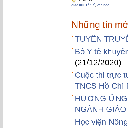
TỪ KHÓA:
giao lưu
,
tiến sĩ
,
văn học
Những tin mớ
TUYÊN TRUY
Bộ Y tế khuyế
(21/12/2020)
Cuộc thi trực 
TNCS Hồ Chí 
HƯỞNG ỨNG 
NGÀNH GIÁO 
Học viện Nông