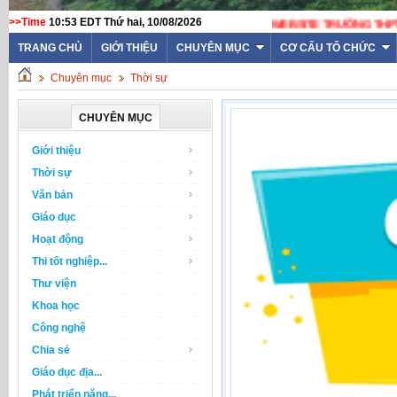
>>Time
10:53 EDT Thứ hai, 10/08/2026
TRANG CHỦ
GIỚI THIỆU
CHUYÊN MỤC
CƠ CẤU TỔ CHỨC
Chuyên mục
Thời sự
CHUYÊN MỤC
Giới thiệu
Thời sự
Văn bản
Giáo dục
Hoạt động
Thi tốt nghiệp...
Thư viện
Khoa học
Công nghệ
Chia sẻ
Giáo dục địa...
Phát triển năng...