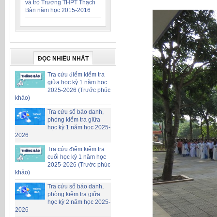
và trò Trường THPT Thạch
Bàn năm học 2015-2016
ĐỌC NHIỀU NHẤT
Tra cứu điểm kiểm tra
giữa học kỳ 1 năm học
2025-2026 (Trước phúc
khảo)
Tra cứu số báo danh,
phòng kiểm tra giữa
học kỳ 1 năm học 2025-
2026
Tra cứu điểm kiểm tra
cuối học kỳ 1 năm học
2025-2026 (Trước phúc
khảo)
Tra cứu số báo danh,
phòng kiểm tra giữa
học kỳ 2 năm học 2025-
2026