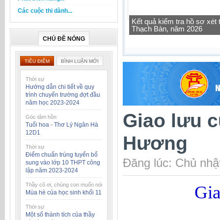
Các cuộc thi dành...
Tra cứu thông tin lớp học 
CHỦ ĐỀ NÓNG
TIÊU ĐIỂM
BÌNH LUẬN MỚI
Thời sự
Hướng dẫn chi tiết về quy
trình chuyển trường đợt đầu
năm học 2023-2024
Giao lưu c
Góc tâm hồn
Tuổi hoa - Thơ Lý Ngân Hà
12D1
Hương
Thời sự
Điểm chuẩn trúng tuyển bổ
Đăng lúc: Chủ nhậ
sung vào lớp 10 THPT công
lập năm 2023-2024
Thầy cô ơi, chúng con muốn nói
Gia
Mùa hè của học sinh khối 11
Thời sự
Một số thành tích của thầy