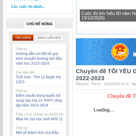
Các cuộc thi dành...
Cuộc thi tìm hiểu 80 năm N
19/10/2026)
CHỦ ĐỀ NÓNG
TIÊU ĐIỂM
BÌNH LUẬN MỚI
Thời sự
Hướng dẫn chi tiết về quy
trình chuyển trường đợt đầu
năm học 2023-2024
Chuyên đề TÔI YÊU G
Góc tâm hồn
Tuổi hoa - Thơ Lý Ngân Hà
2022-2023
12D1
Đăng lúc: Thứ tư - 11/01/2023 02:11 - N
Thời sự
Chuyên đề 
Điểm chuẩn trúng tuyển bổ
sung vào lớp 10 THPT công
lập năm 2023-2024
Thầy cô ơi, chúng con muốn nói
Mùa hè của học sinh khối 11
Thời sự
Một số thành tích của thầy