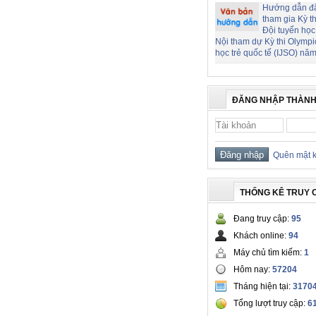
Hướng dẫn đ
tham gia Kỳ t
Đội tuyển học
Nội tham dự Kỳ thi Olymp
học trẻ quốc tế (IJSO) nă
ĐĂNG NHẬP THÀNH
Quên mật 
THỐNG KÊ TRUY 
Đang truy cập:
95
Khách online:
94
Máy chủ tìm kiếm:
1
Hôm nay:
57204
Tháng hiện tại:
3170
Tổng lượt truy cập:
6