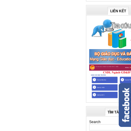
LIÊN KẾT
TÌM TÀI LIỆU
Search