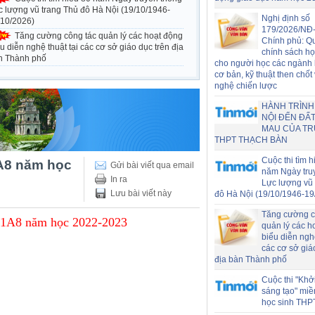
c lượng vũ trang Thủ đô Hà Nội (19/10/1946-
Nghị định số
/10/2026)
179/2026/NĐ
Tăng cường công tác quản lý các hoạt động
Chính phủ: Q
u diễn nghệ thuật tại các cơ sở giáo dục trên địa
chính sách h
n Thành phố
cho người học các ngành
cơ bản, kỹ thuật then chốt
nghệ chiến lược
HÀNH TRÌNH
NỘI ĐẾN ĐẤT
MAU CỦA T
THPT THẠCH BÀN
Cuộc thi tìm h
A8 năm học
Gửi bài viết qua email
năm Ngày tru
In ra
Lực lượng vũ 
Lưu bài viết này
đô Hà Nội (19/10/1946-19
Tăng cường c
1A8 năm học 2022-2023
quản lý các h
biểu diễn nghệ
các cơ sở giá
địa bàn Thành phố
Cuộc thi "Khở
sáng tạo" miề
học sinh THP