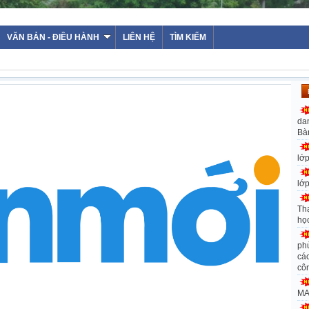
VĂN BẢN - ĐIỀU HÀNH
LIÊN HỆ
TÌM KIẾM
da
Bà
lớ
lớ
Th
họ
ph
các
cô
MA