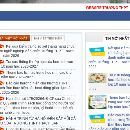
WEBSITE TRƯỜNG THPT THẠCH BÀN - HÀ NỘ
TIN MỚI NHẤT
BÀI VIẾT MỚI NHẤT
BÀI VIẾT TIÊU ĐIỂM
Kết quả kiểm tra hồ sơ xét thăng hạng chức
Kết quả kiểm 
nh nghề nghiệp viên chức Trường THPT Thạch
xét thăng hạn
n, năm 2026
danh nghề ng
Tra cứu thông tin lớp học của học sinh vào
chức Trường THPT Thạch
p 10 năm học 2026-2027
2026
Thông báo lịch tập trung học sinh các khối
Tra cứu thông 
p năm học 2026-2027
học của học s
Báo cáo thường niên của trường THPT
lớp 10 năm h
ạch Bàn thực hiện các hoạt động giáo dục năm
2027
c 2025-2026
Thông báo lịc
Nghị định số 179/2026/NĐ-CP của Chính
trung học sin
ủ: Quy định chính sách học bổng cho người học
lớp năm học 
 ngành khoa học cơ bản, kỹ thuật then chốt và
ng nghệ chiến lược
Báo cáo thườ
HÀNH TRÌNH TỪ HÀ NỘI ĐẾN ĐẤT MŨI CÀ
của trường T
U CỦA TRƯỜNG THPT THẠCH BÀN
Bàn thực hiện
động giáo dục năm học 2
Cuộc thi tìm hiểu 80 năm Ngày truyền thống