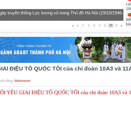
Lự
19
gày truyền thống Lực lượng vũ trang Thủ đô Hà Nội (19/10/1946-
biể
bà
1
2
3
4
5
6
7
8
IAI ĐIỆU TỔ QUỐC TÔI của chi đoàn 10A3 và 11
gười đăng:
Webmaster
TÔI YÊU GIAI ĐIỆU TỔ QUỐC TÔI của chi đoàn 10A3 và 1