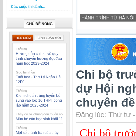
Các cuộc thi dành...
HÀNH TRÌNH TỪ HÀ NỘI
CHỦ ĐỀ NÓNG
TIÊU ĐIỂM
BÌNH LUẬN MỚI
Thời sự
Hướng dẫn chi tiết về quy
trình chuyển trường đợt đầu
năm học 2023-2024
Chi bộ tr
Góc tâm hồn
Tuổi hoa - Thơ Lý Ngân Hà
12D1
dự Hội ngh
Thời sự
Điểm chuẩn trúng tuyển bổ
chuyên đề
sung vào lớp 10 THPT công
lập năm 2023-2024
Đăng lúc: Thứ tư 
Thầy cô ơi, chúng con muốn nói
Mùa hè của học sinh khối 11
Thời sự
Chi bộ trườ
Một số thành tích của thầy