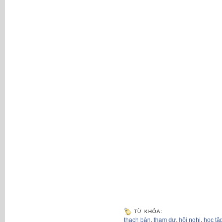
TỪ KHÓA:
thạch bàn
,
tham dự
,
hội nghị
,
học tậ