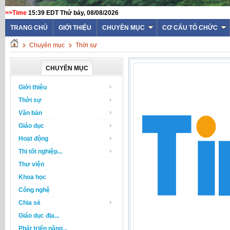
>>Time
15:39 EDT Thứ bảy, 08/08/2026
TRANG CHỦ
GIỚI THIỆU
CHUYÊN MỤC
CƠ CẤU TỔ CHỨC
Chuyên mục
Thời sự
CHUYÊN MỤC
Giới thiệu
Thời sự
Văn bản
Giáo dục
Hoạt động
Thi tốt nghiệp...
Thư viện
Khoa học
Công nghệ
Chia sẻ
Giáo dục địa...
Phát triển năng...