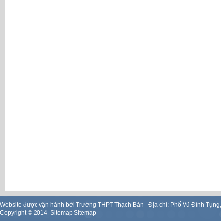
Website được vận hành bởi Trường THPT Thạch Bàn - Địa chỉ: Phố Vũ Đình Tụng
Copyright ©
2014
.
Sitemap
Sitemap