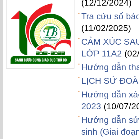
(12/12/2024)
Tra cứu số bá
(11/02/2025)
CẢM XÚC SAU
LỚP 11A2
(02
Hướng dẫn tha
LỊCH SỬ ĐO
Hướng dẫn xác
2023
(10/07/2
Hướng dẫn sử 
sinh (Giai đoạn