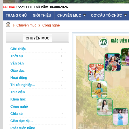
>>Time
15:21 EDT Thứ năm, 06/08/2026
TRANG CHỦ
GIỚI THIỆU
CHUYÊN MỤC
CƠ CẤU TỔ CHỨC
Chuyên mục
Công nghệ
CHUYÊN MỤC
Giới thiệu
Thời sự
Văn bản
Giáo dục
Hoạt động
Thi tốt nghiệp...
Thư viện
Khoa học
Công nghệ
Chia sẻ
Giáo dục địa...
Phát triển năng...