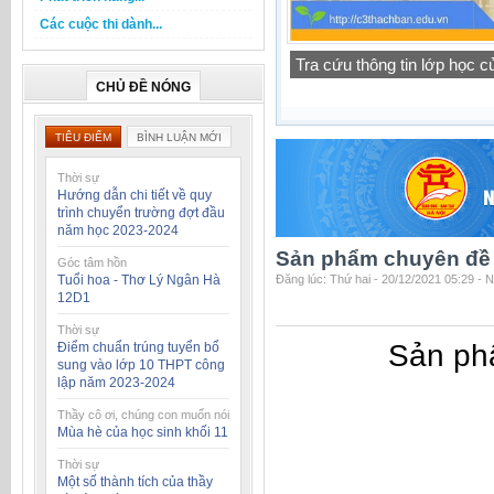
Các cuộc thi dành...
Tra cứu thông tin lớp học 
Thông báo lịch tập trung h
CHỦ ĐỀ NÓNG
TIÊU ĐIỂM
BÌNH LUẬN MỚI
Thời sự
Hướng dẫn chi tiết về quy
trình chuyển trường đợt đầu
năm học 2023-2024
Sản phẩm chuyên đề
Góc tâm hồn
Tuổi hoa - Thơ Lý Ngân Hà
Đăng lúc: Thứ hai - 20/12/2021 05:29 - 
12D1
Thời sự
Sản ph
Điểm chuẩn trúng tuyển bổ
sung vào lớp 10 THPT công
lập năm 2023-2024
Thầy cô ơi, chúng con muốn nói
Mùa hè của học sinh khối 11
Thời sự
Một số thành tích của thầy