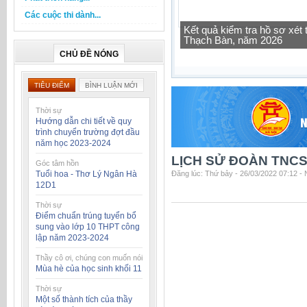
Các cuộc thi dành...
Kết quả kiểm tra hồ sơ xé
Thạch Bàn, năm 2026
Tra cứu thông tin lớp học 
CHỦ ĐỀ NÓNG
TIÊU ĐIỂM
BÌNH LUẬN MỚI
Thời sự
Hướng dẫn chi tiết về quy
trình chuyển trường đợt đầu
năm học 2023-2024
LỊCH SỬ ĐOÀN TNC
Góc tâm hồn
Tuổi hoa - Thơ Lý Ngân Hà
Đăng lúc: Thứ bảy - 26/03/2022 07:12 -
12D1
Thời sự
Điểm chuẩn trúng tuyển bổ
sung vào lớp 10 THPT công
lập năm 2023-2024
Thầy cô ơi, chúng con muốn nói
Mùa hè của học sinh khối 11
Thời sự
Một số thành tích của thầy