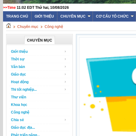
>>Time
11:02 EDT Thứ hai, 10/08/2026
TRANG CHỦ
GIỚI THIỆU
CHUYÊN MỤC
CƠ CẤU TỔ CHỨC
Chuyên mục
Công nghệ
CHUYÊN MỤC
Giới thiệu
Thời sự
Văn bản
Giáo dục
Hoạt động
Thi tốt nghiệp...
Thư viện
Khoa học
Công nghệ
Chia sẻ
Giáo dục địa...
Phát triển năng...