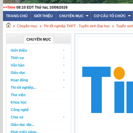
>>Time
08:10 EDT Thứ hai, 10/08/2026
TRANG CHỦ
GIỚI THIỆU
CHUYÊN MỤC
CƠ CẤU TỔ CHỨC
Chuyên mục
Thi tốt nghiệp THPT - Tuyển sinh Đại học
Tuyển sin
CHUYÊN MỤC
Giới thiệu
Thời sự
Văn bản
Giáo dục
Hoạt động
Thi tốt nghiệp...
Thư viện
Khoa học
Công nghệ
Chia sẻ
Giáo dục địa...
Phát triển năng...