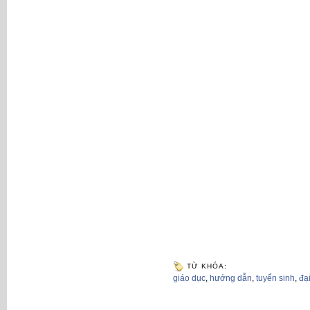
TỪ KHÓA:
giáo dục
,
hướng dẫn
,
tuyển sinh
,
đạ