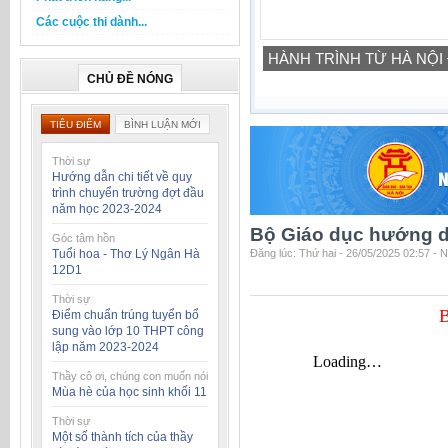
Các cuộc thi dành...
HÀNH TRÌNH TỪ HÀ NỘI
CHỦ ĐỀ NÓNG
TIÊU ĐIỂM
BÌNH LUẬN MỚI
Thời sự
Hướng dẫn chi tiết về quy
trình chuyển trường đợt đầu
năm học 2023-2024
Bộ Giáo dục hướng d
Góc tâm hồn
Tuổi hoa - Thơ Lý Ngân Hà
Đăng lúc: Thứ hai - 26/05/2025 02:57 - 
12D1
Thời sự
B
Điểm chuẩn trúng tuyển bổ
sung vào lớp 10 THPT công
lập năm 2023-2024
Thầy cô ơi, chúng con muốn nói
Mùa hè của học sinh khối 11
Thời sự
Một số thành tích của thầy